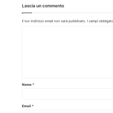
Lascia un commento
Il tuo indirizzo email non sarà pubblicato.
I campi obbligat
C
o
m
m
e
n
t
o
Nome
*
*
Email
*