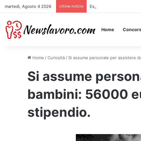
martedì, Agosto 4 2026
Ultime notizie
Essere Pagati per Stare a 
Home
Concors
Home
/
Curiosità
/
Si assume personale per assistere du
Si assume persona
bambini: 56000 eu
stipendio.