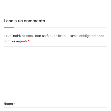
Lascia un commento
Il tuo indirizzo email non sarà pubblicato.
I campi obbligatori sono
contrassegnati
*
C
o
m
m
e
n
t
o
Nome
*
*