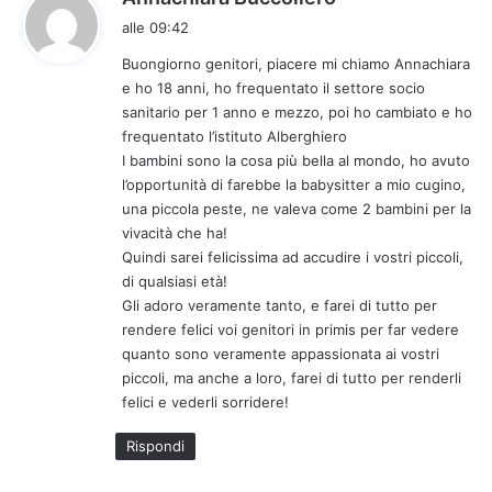
a
alle 09:42
d
Buongiorno genitori, piacere mi chiamo Annachiara
e
e ho 18 anni, ho frequentato il settore socio
t
sanitario per 1 anno e mezzo, poi ho cambiato e ho
t
frequentato l’istituto Alberghiero
o
I bambini sono la cosa più bella al mondo, ho avuto
:
l’opportunità di farebbe la babysitter a mio cugino,
una piccola peste, ne valeva come 2 bambini per la
vivacità che ha!
Quindi sarei felicissima ad accudire i vostri piccoli,
di qualsiasi età!
Gli adoro veramente tanto, e farei di tutto per
rendere felici voi genitori in primis per far vedere
quanto sono veramente appassionata ai vostri
piccoli, ma anche a loro, farei di tutto per renderli
felici e vederli sorridere!
Rispondi