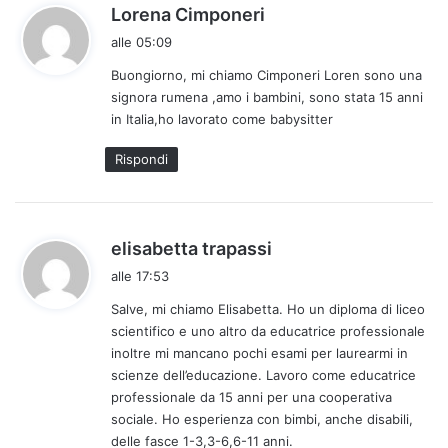
h
Lorena Cimponeri
a
alle 05:09
d
Buongiorno, mi chiamo Cimponeri Loren sono una
e
signora rumena ,amo i bambini, sono stata 15 anni
t
in Italia,ho lavorato come babysitter
t
o
Rispondi
:
h
elisabetta trapassi
a
alle 17:53
d
Salve, mi chiamo Elisabetta. Ho un diploma di liceo
e
scientifico e uno altro da educatrice professionale
t
inoltre mi mancano pochi esami per laurearmi in
t
scienze dell’educazione. Lavoro come educatrice
o
professionale da 15 anni per una cooperativa
:
sociale. Ho esperienza con bimbi, anche disabili,
delle fasce 1-3,3-6,6-11 anni.