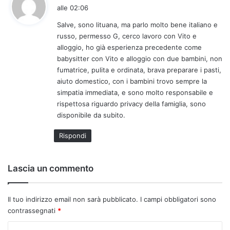
a
alle 02:06
d
Salve, sono lituana, ma parlo molto bene italiano e
e
russo, permesso G, cerco lavoro con Vito e
t
alloggio, ho già esperienza precedente come
t
babysitter con Vito e alloggio con due bambini, non
o
fumatrice, pulita e ordinata, brava preparare i pasti,
:
aiuto domestico, con i bambini trovo sempre la
simpatia immediata, e sono molto responsabile e
rispettosa riguardo privacy della famiglia, sono
disponibile da subito.
Rispondi
Lascia un commento
Il tuo indirizzo email non sarà pubblicato.
I campi obbligatori sono
contrassegnati
*
C