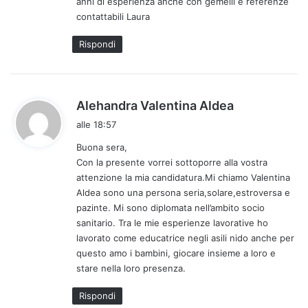
anni di esperienza anche con gemelli e referenze
t
contattabili Laura
o
:
Rispondi
h
Alehandra Valentina Aldea
a
alle 18:57
d
Buona sera,
e
Con la presente vorrei sottoporre alla vostra
t
attenzione la mia candidatura.Mi chiamo Valentina
t
Aldea sono una persona seria,solare,estroversa e
o
pazinte. Mi sono diplomata nell’ambito socio
:
sanitario. Tra le mie esperienze lavorative ho
lavorato come educatrice negli asili nido anche per
questo amo i bambini, giocare insieme a loro e
stare nella loro presenza.
Rispondi