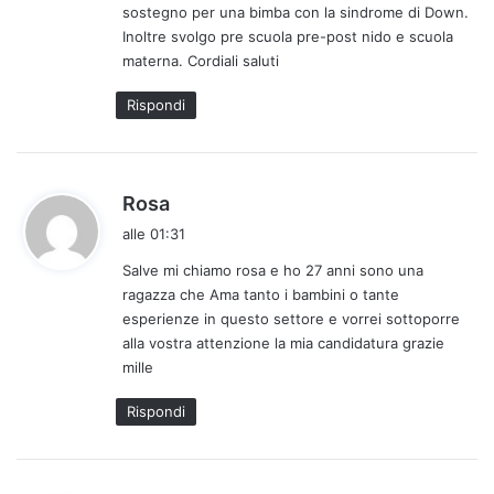
sostegno per una bimba con la sindrome di Down.
Inoltre svolgo pre scuola pre-post nido e scuola
materna. Cordiali saluti
Rispondi
h
Rosa
a
alle 01:31
d
Salve mi chiamo rosa e ho 27 anni sono una
e
ragazza che Ama tanto i bambini o tante
t
esperienze in questo settore e vorrei sottoporre
t
alla vostra attenzione la mia candidatura grazie
o
mille
:
Rispondi