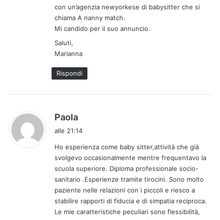
con un’agenzia newyorkese di babysitter che si
chiama A nanny match.
Mi candido per il suo annuncio.
Saluti,
Marianna
Rispondi
h
Paola
a
alle 21:14
d
Ho esperienza come baby sitter,attività che già
e
svolgevo occasionalmente mentre frequentavo la
t
scuola superiore. Diploma professionale socio-
t
sanitario .Esperienze tramite tirocini. Sono molto
o
paziente nelle relazioni con i piccoli e riesco a
:
stabilire rapporti di fiducia e di simpatia reciproca.
Le mie caratteristiche peculiari sono flessibilità,