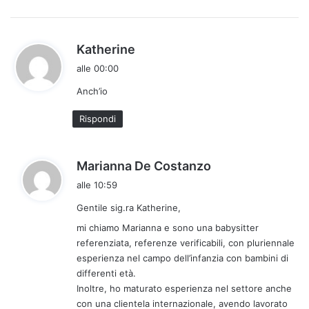
h
Katherine
a
alle 00:00
d
Anch’io
e
t
Rispondi
t
o
:
h
Marianna De Costanzo
a
alle 10:59
d
Gentile sig.ra Katherine,
e
t
mi chiamo Marianna e sono una babysitter
t
referenziata, referenze verificabili, con pluriennale
esperienza nel campo dell’infanzia con bambini di
o
differenti età.
:
Inoltre, ho maturato esperienza nel settore anche
con una clientela internazionale, avendo lavorato