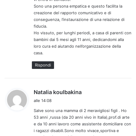
:
Sono una persona empatica e questo facilita la
creazione del rapporto comunicativo e di
conseguenza, l’instaurazione di una relazione di
fiducia.
Ho vissuto, per lunghi periodi, a casa di parenti con
bambini dai 5 mesi agli 11 anni, dedicandomi alla
loro cura ed aiutando nell’organizzazione della
casa.
Rispondi
h
Natalia koulbakina
a
alle 14:08
d
Salve sono una mamma di 2 meravigliosi figli . Ho
e
53 anni ,russa (da 20 anni vivo in Italia),prof.di arte
t
e da 10 anni lavoro come assistente domiciliare con
t
i ragazzi disabili.Sono molto vivace,sportiva e
o