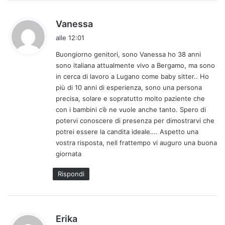
h
Vanessa
a
alle 12:01
d
Buongiorno genitori, sono Vanessa ho 38 anni
e
sono italiana attualmente vivo a Bergamo, ma sono
t
in cerca di lavoro a Lugano come baby sitter.. Ho
t
più di 10 anni di esperienza, sono una persona
o
precisa, solare e sopratutto molto paziente che
:
con i bambini c’è ne vuole anche tanto. Spero di
potervi conoscere di presenza per dimostrarvi che
potrei essere la candita ideale…. Aspetto una
vostra risposta, nell frattempo vi auguro una buona
giornata
Rispondi
h
Erika