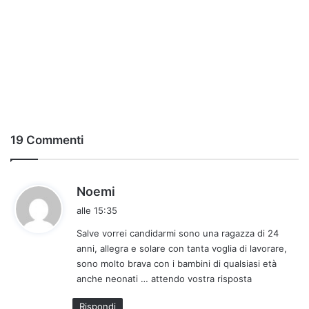
19 Commenti
h
Noemi
a
alle 15:35
d
Salve vorrei candidarmi sono una ragazza di 24
e
anni, allegra e solare con tanta voglia di lavorare,
t
sono molto brava con i bambini di qualsiasi età
t
anche neonati … attendo vostra risposta
o
:
Rispondi