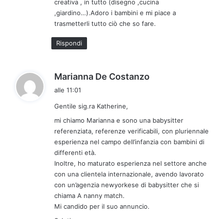
creativa , in tutto (disegno ,cucina
:
,giardino…).Adoro i bambini e mi piace a
trasmetterli tutto ciò che so fare.
Rispondi
h
Marianna De Costanzo
a
alle 11:01
d
Gentile sig.ra Katherine,
e
t
mi chiamo Marianna e sono una babysitter
t
referenziata, referenze verificabili, con pluriennale
esperienza nel campo dell’infanzia con bambini di
o
differenti età.
:
Inoltre, ho maturato esperienza nel settore anche
con una clientela internazionale, avendo lavorato
con un’agenzia newyorkese di babysitter che si
chiama A nanny match.
Mi candido per il suo annuncio.