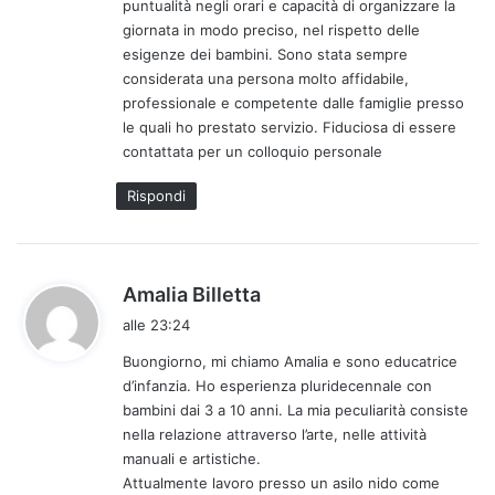
puntualità negli orari e capacità di organizzare la
giornata in modo preciso, nel rispetto delle
esigenze dei bambini. Sono stata sempre
considerata una persona molto affidabile,
professionale e competente dalle famiglie presso
le quali ho prestato servizio. Fiduciosa di essere
contattata per un colloquio personale
Rispondi
h
Amalia Billetta
a
alle 23:24
d
Buongiorno, mi chiamo Amalia e sono educatrice
e
d’infanzia. Ho esperienza pluridecennale con
t
bambini dai 3 a 10 anni. La mia peculiarità consiste
t
nella relazione attraverso l’arte, nelle attività
o
manuali e artistiche.
:
Attualmente lavoro presso un asilo nido come