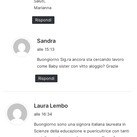
Saluti,
Marianna
Rispondi
h
Sandra
a
alle 15:13
d
Buongiorno Sig.ra ancora sta cercando lavoro
e
come Baby sister con vitto aloggio? Grazie
t
t
Rispondi
o
:
h
Laura Lembo
a
alle 16:34
d
Buongiorno sono una signora italiana laureata in
e
Scienze della educazione e puericultrice con tanti
t