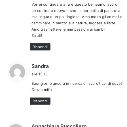
Vorrei continuare a fare questo bellissimo lavoro in
un contesto nuovo e che mi permetta di parlare la
mia lingua e un po’ l’inglese. Amo molto gli animali e
camminare in mezzo alla natura, leggere e l’arte.
Amo trasmettere le mie passioni ai bambini.
Saluti!
Rispondi
h
Sandra
a
alle 15:15
d
Buongiorno ancora in ricerca di lavoro? Lei di dove?
e
Grazie mille
t
t
Rispondi
o
:
h
Annachiara Buccoliero