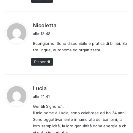
h
Nicoletta
a
alle 13:48
d
Buongiorno. Sono disponibile e pratica di bimbi. So
e
tre lingue, autonoma ed organizzata.
t
t
Rispondi
o
:
h
Lucia
a
alle 21:41
d
Gentili Signore/i,
e
il mio nome è Lucia, sono calabrese ed ho 34 anni.
t
Sono oggettivamente innamorata dei bambini, la
t
loro semplicità, la loro genuinità dona energie a chi
o
vi entra in contatto.