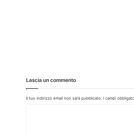
Lascia un commento
Il tuo indirizzo email non sarà pubblicato.
I campi obbligat
C
o
m