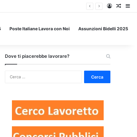
Accedi
Un art
Bar
5
Poste Italiane Lavora con Noi
Assunzioni Bidelli 2025
Dove ti piacerebbe lavorare?
Ricerca
per: