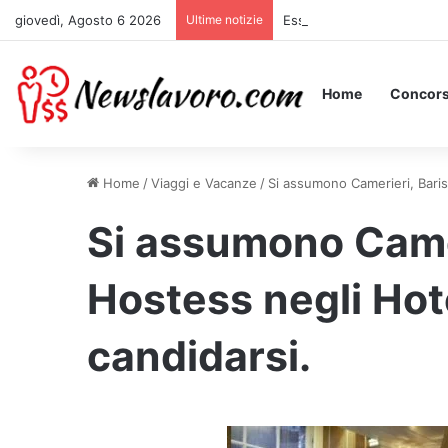
giovedì, Agosto 6 2026
Ultime notizie
Essere Pagati per Stare a 
Home
Concors
Home
/
Viaggi e Vacanze
/
Si assumono Camerieri, Baris
Si assumono Camer
Hostess negli Hot
candidarsi.