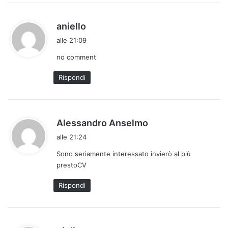
h
aniello
a
alle 21:09
d
no comment
e
t
Rispondi
t
o
:
h
Alessandro Anselmo
a
alle 21:24
d
Sono seriamente interessato invierò al più
e
prestoCV
t
t
Rispondi
o
: