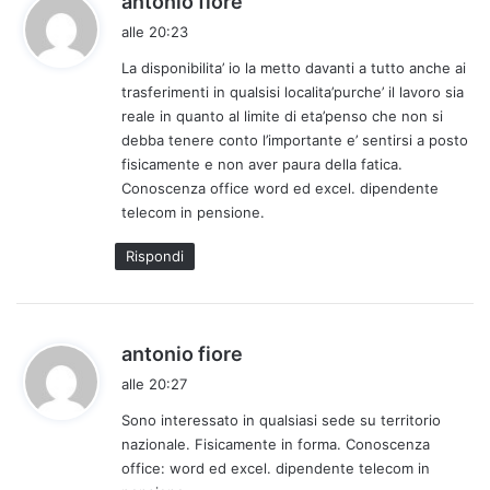
antonio fiore
a
alle 20:23
d
La disponibilita’ io la metto davanti a tutto anche ai
e
trasferimenti in qualsisi localita’purche’ il lavoro sia
t
reale in quanto al limite di eta’penso che non si
t
debba tenere conto l’importante e’ sentirsi a posto
o
fisicamente e non aver paura della fatica.
:
Conoscenza office word ed excel. dipendente
telecom in pensione.
Rispondi
h
antonio fiore
a
alle 20:27
d
Sono interessato in qualsiasi sede su territorio
e
nazionale. Fisicamente in forma. Conoscenza
t
office: word ed excel. dipendente telecom in
t