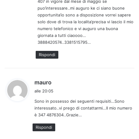
407 in vigore dal mese di maggio se
:
puo’interessare..mi auguro ke ci siano buone
opportunita’io sono a disposizione vorrei sapere
solo dove di trova la localita’precisa vi lascio il mio
numero telefonico e vi auguro una buona
giornata a tutti ciaoooo…
3888420574..3381515795…
Rispondi
h
mauro
a
alle 20:05
d
Sono in possesso dei seguenti requisiti…Sono
e
interessato..vi prego di contattarmi…Il mio numero
t
è 347 4876304..Grazie…
t
o
Rispondi
: