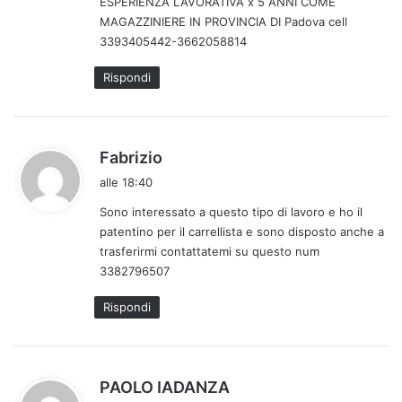
ESPERIENZA LAVORATIVA x 5 ANNI COME
o
MAGAZZINIERE IN PROVINCIA DI Padova cell
:
3393405442-3662058814
Rispondi
h
Fabrizio
a
alle 18:40
d
Sono interessato a questo tipo di lavoro e ho il
e
patentino per il carrellista e sono disposto anche a
t
trasferirmi contattatemi su questo num
t
3382796507
o
:
Rispondi
h
PAOLO IADANZA