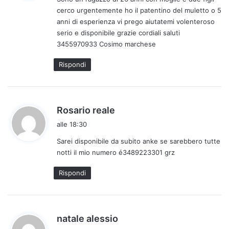
e
cerco urgentemente ho il patentino del muletto o 5
t
anni di esperienza vi prego aiutatemi volenteroso
t
serio e disponibile grazie cordiali saluti
o
3455970933 Cosimo marchese
:
Rispondi
h
Rosario reale
a
alle 18:30
d
Sarei disponibile da subito anke se sarebbero tutte
e
notti il mio numero é3489223301 grz
t
t
Rispondi
o
:
h
natale alessio
a