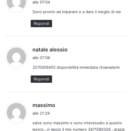
alle 07:04
d
Sono pronto ad imparare e a dare il meglio di me
e
t
Rispondi
t
o
:
h
natale alessio
a
alle 07:06
d
3270009455 disponibilità immediata chiamatemi
e
t
Rispondi
t
o
:
h
massimo
a
alle 21:29
d
salve sono massimo e sono interessato a questo
e
lavoro…vi lascio il mio numero 3471580326…grazie
t