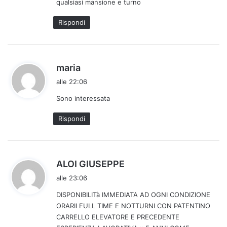
qualsiasi mansione e turno
t
t
Rispondi
o
:
h
maria
a
alle 22:06
d
Sono interessata
e
t
Rispondi
t
o
:
h
ALOI GIUSEPPE
a
alle 23:06
d
DISPONIBILITà IMMEDIATA AD OGNI CONDIZIONE
e
ORARII FULL TIME E NOTTURNI CON PATENTINO
t
CARRELLO ELEVATORE E PRECEDENTE
t