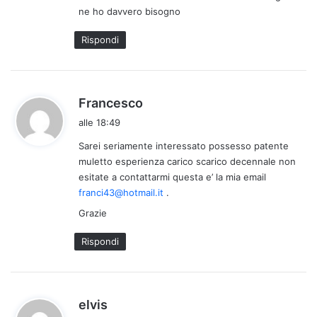
ne ho davvero bisogno
t
o
Rispondi
:
h
Francesco
a
alle 18:49
d
Sarei seriamente interessato possesso patente
e
muletto esperienza carico scarico decennale non
t
esitate a contattarmi questa e’ la mia email
t
franci43@hotmail.it
.
o
Grazie
:
Rispondi
h
elvis