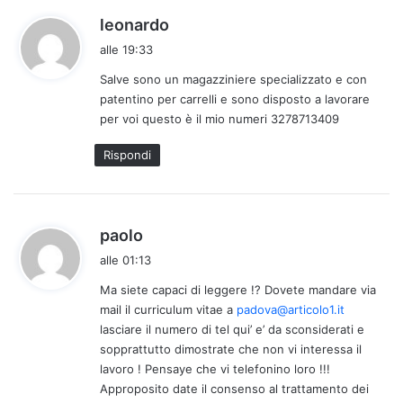
h
leonardo
a
alle 19:33
d
Salve sono un magazziniere specializzato e con
e
patentino per carrelli e sono disposto a lavorare
t
per voi questo è il mio numeri 3278713409
t
o
Rispondi
:
h
paolo
a
alle 01:13
d
Ma siete capaci di leggere !? Dovete mandare via
e
mail il curriculum vitae a
padova@articolo1.it
t
lasciare il numero di tel qui’ e’ da sconsiderati e
t
sopprattutto dimostrate che non vi interessa il
o
lavoro ! Pensaye che vi telefonino loro !!!
:
Approposito date il consenso al trattamento dei