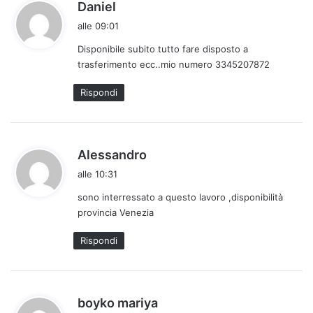
h
Daniel
a
alle 09:01
d
Disponibile subito tutto fare disposto a
e
trasferimento ecc..mio numero 3345207872
t
t
Rispondi
o
:
h
Alessandro
a
alle 10:31
d
sono interressato a questo lavoro ,disponibilità
e
provincia Venezia
t
t
Rispondi
o
:
h
boyko mariya