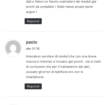
dati e fatevi un favore svarivatevi dei moduli gia’
pronti da compilare ! State messi propio bene
auguri !
Rispondi
h
paolo
a
alle 01:18
d
Intendevo servitevi di moduli che con una breve
e
ricerca in internet si trovano gia’ pronti , sia si tratti
t
di curriculum che per il trattamento dei dati ,
t
scusate gli errori di battitura ero con lo
o
smartphone.
:
Rispondi