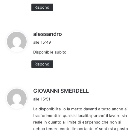
t
Rispondi
o
:
h
alessandro
a
alle 15:49
d
Disponibile subito!
e
t
Rispondi
t
o
:
h
GIOVANNI SMERDELL
a
alle 15:51
d
La disponibilita’ io la metto davanti a tutto anche ai
e
trasferimenti in qualsisi localita’purche’ il lavoro sia
t
reale in quanto al limite di eta’penso che non si
t
debba tenere conto l’importante e’ sentirsi a posto
o