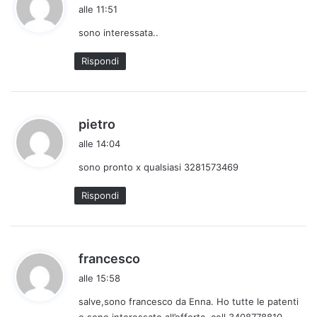
a
alle 11:51
d
sono interessata..
e
t
Rispondi
t
o
:
h
pietro
a
alle 14:04
d
sono pronto x qualsiasi 3281573469
e
t
Rispondi
t
o
:
h
francesco
a
alle 15:58
d
salve,sono francesco da Enna. Ho tutte le patenti
e