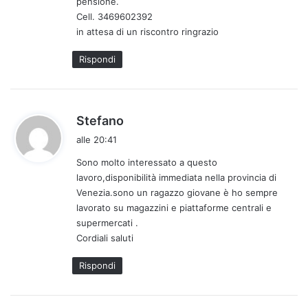
pensione.
o
Cell. 3469602392
:
in attesa di un riscontro ringrazio
Rispondi
h
Stefano
a
alle 20:41
d
Sono molto interessato a questo
e
lavoro,disponibilità immediata nella provincia di
t
Venezia.sono un ragazzo giovane è ho sempre
t
lavorato su magazzini e piattaforme centrali e
o
supermercati .
:
Cordiali saluti
Rispondi