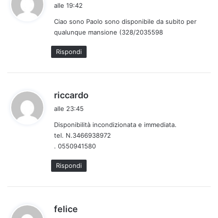
a
alle 19:42
d
Ciao sono Paolo sono disponibile da subito per
e
qualunque mansione (328/2035598
t
t
Rispondi
o
:
h
riccardo
a
alle 23:45
d
Disponibilità incondizionata e immediata.
e
tel. N.3466938972
t
. 0550941580
t
o
Rispondi
:
h
felice