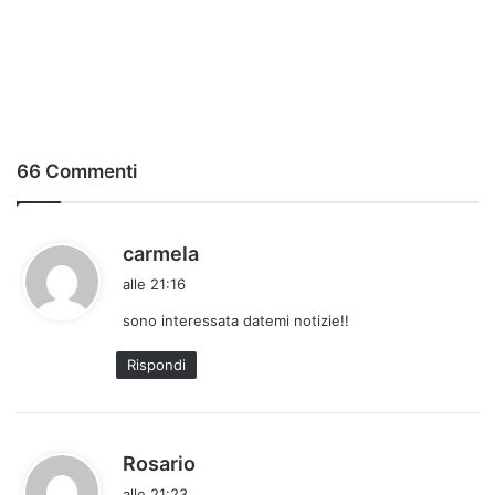
66 Commenti
h
carmela
a
alle 21:16
d
sono interessata datemi notizie!!
e
t
Rispondi
t
o
:
h
Rosario
a
alle 21:23