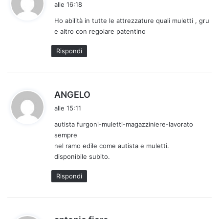
a
alle 16:18
d
Ho abilità in tutte le attrezzature quali muletti , gru
e
e altro con regolare patentino
t
t
Rispondi
o
:
h
ANGELO
a
alle 15:11
d
autista furgoni-muletti-magazziniere-lavorato
e
sempre
t
nel ramo edile come autista e muletti.
t
disponibile subito.
o
:
Rispondi
h