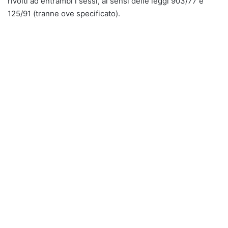
rivolti ad entrambi i sessi, ai sensi delle leggi 903/77 e
125/91 (tranne ove specificato).