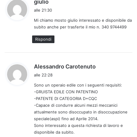
h
giulio
a
alle 21:30
d
Mi chiamo mosto giulio interessato e disponibile da
e
subito anche per trasferte il mio n. 340 9744499
t
t
Rispondi
o
:
h
Alessandro Carotenuto
a
alle 22:28
d
Sono un operaio edile con i seguenti requisiti:
e
-GRUISTA EDILE CON PATENTINO
t
-PATENTE DI CATEGORIA D+CQC
t
-Capace di condurre alcuni mezzi meccanici
o
attualmente sono disoccupato in disoccupazione
:
speciale(aspi) fino ad Aprile 2014.
Sono interessato a questa richiesta di lavoro e
disponibile da subito.