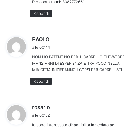
Per contattarmi: 3382772661
Rispondi
h
PAOLO
a
alle 00:44
d
NON HO PATENTINO PER IL CARRELLO ELEVATORE
e
MA 12 ANNI DI ESPERIENZA E TRA POCO NELLA
t
MIA CITTÀ INIZIERANNO I CORSI PER CARRELLISTI
t
o
Rispondi
:
h
rosario
a
alle 00:52
d
Io sono interessato disponibilità inmediata per
e