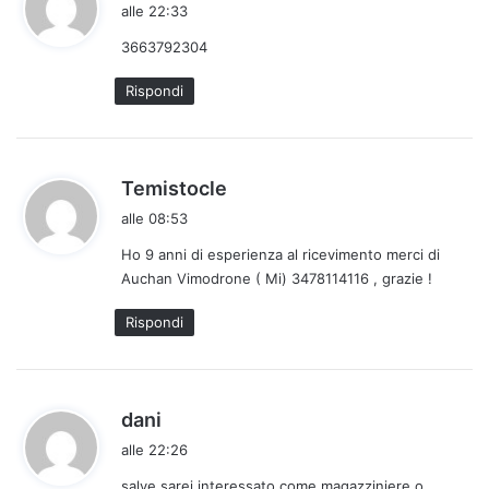
a
alle 22:33
d
3663792304
e
t
Rispondi
t
o
:
h
Temistocle
a
alle 08:53
d
Ho 9 anni di esperienza al ricevimento merci di
e
Auchan Vimodrone ( Mi) 3478114116 , grazie !
t
t
Rispondi
o
:
h
dani
a
alle 22:26
d
salve sarei interessato come magazziniere.o