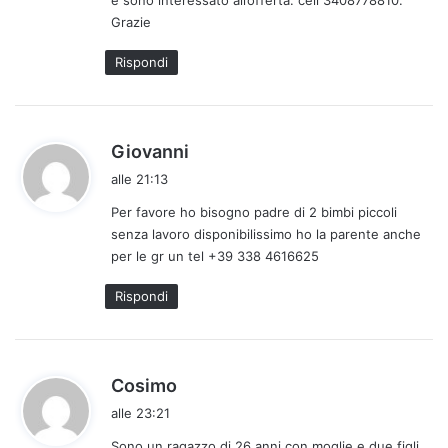
e sono interessato all’offerta. cell 3408778810.
t
Grazie
t
o
Rispondi
:
h
Giovanni
a
alle 21:13
d
Per favore ho bisogno padre di 2 bimbi piccoli
e
senza lavoro disponibilissimo ho la parente anche
t
per le gr un tel +39 338 4616625
t
o
Rispondi
:
h
Cosimo
a
alle 23:21
d
Sono un ragazzo di 26 anni con moglie e due figli