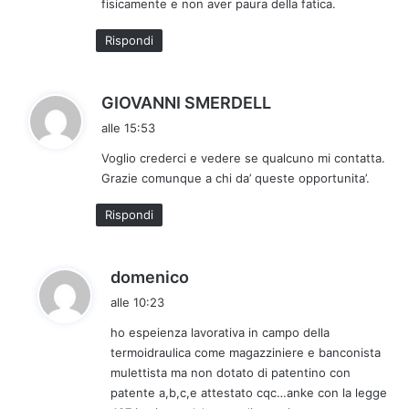
fisicamente e non aver paura della fatica.
:
Rispondi
h
GIOVANNI SMERDELL
a
alle 15:53
d
Voglio crederci e vedere se qualcuno mi contatta.
e
Grazie comunque a chi da’ queste opportunita’.
t
t
Rispondi
o
:
h
domenico
a
alle 10:23
d
ho espeienza lavorativa in campo della
e
termoidraulica come magazziniere e banconista
t
mulettista ma non dotato di patentino con
t
patente a,b,c,e attestato cqc…anke con la legge
o