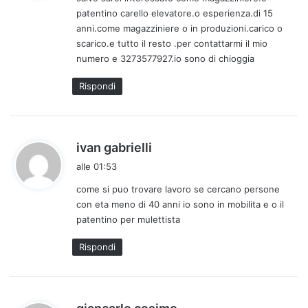
e
patentino carello elevatore.o esperienza.di 15
t
anni.come magazziniere o in produzioni.carico o
t
scarico.e tutto il resto .per contattarmi il mio
o
numero e 3273577927.io sono di chioggia
:
Rispondi
h
ivan gabrielli
a
alle 01:53
d
come si puo trovare lavoro se cercano persone
e
con eta meno di 40 anni io sono in mobilita e o il
t
patentino per mulettista
t
o
Rispondi
:
h