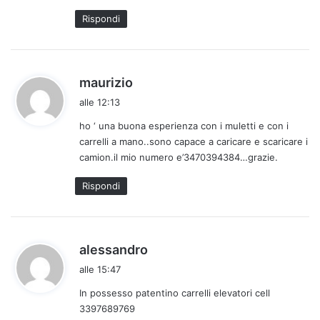
t
Rispondi
o
:
h
maurizio
a
alle 12:13
d
ho ‘ una buona esperienza con i muletti e con i
e
carrelli a mano..sono capace a caricare e scaricare i
t
camion.il mio numero e’3470394384…grazie.
t
o
Rispondi
:
h
alessandro
a
alle 15:47
d
In possesso patentino carrelli elevatori cell
e
3397689769
t