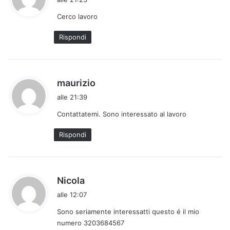
d
Cerco lavoro
e
t
Rispondi
t
o
:
h
maurizio
a
alle 21:39
d
Contattatemi. Sono interessato al lavoro
e
t
Rispondi
t
o
:
h
Nicola
a
alle 12:07
d
Sono seriamente interessatti questo é il mio
e
numero 3203684567
t