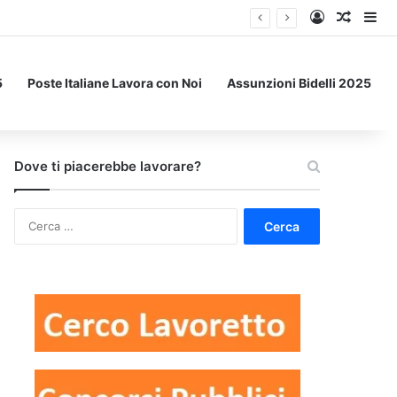
Accedi
Un art
Bar
5
Poste Italiane Lavora con Noi
Assunzioni Bidelli 2025
Dove ti piacerebbe lavorare?
Ricerca
per: