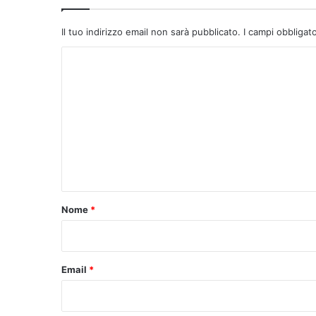
Il tuo indirizzo email non sarà pubblicato.
I campi obbligat
C
o
m
m
e
n
t
o
Nome
*
*
Email
*