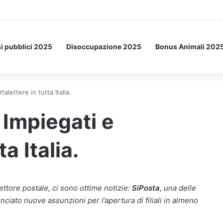
etto: ecco l’esperimento spaziale.
i pubblici 2025
Disoccupazione 2025
Bonus Animali 202
lettere in tutta Italia.
Impiegati e
a Italia.
settore postale, ci sono ottime notizie:
SiPosta
, una delle
nunciato nuove assunzioni per l’apertura di filiali in almeno