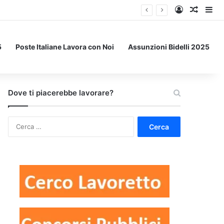
Accedi
Un art
Bar
5
Poste Italiane Lavora con Noi
Assunzioni Bidelli 2025
Dove ti piacerebbe lavorare?
Ricerca
per: