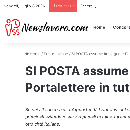
venerdì, Luglio 3 2026
Ultime notizie
Essere Pagati per Stare a L
Home
Concors
Home
/
Poste Italiane
/
SI POSTA assume Impiegati e Porta
SI POSTA assume 
Portalettere in tutt
Se sei alla ricerca di un’opportunità lavorativa nel 
principali aziende di servizi postali in Italia, ha an
otto città italiane.