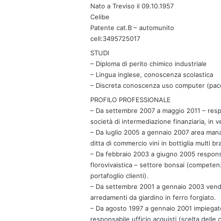
t
Nato a Treviso il 09.10.1957
Celibe
o
Patente cat.B – automunito
:
cell:3495725017
STUDI
– Diploma di perito chimico industriale
– Lingua inglese, conoscenza scolastica
– Discreta conoscenza uso computer (pacc
PROFILO PROFESSIONALE
– Da settembre 2007 a maggio 2011 – respon
società di intermediazione finanziaria, in 
– Da luglio 2005 a gennaio 2007 area mana
ditta di commercio vini in bottiglia multi b
– Da febbraio 2003 a giugno 2005 responsa
florovivaistica – settore bonsai (competen
portafoglio clienti).
– Da settembre 2001 a gennaio 2003 vendit
arredamenti da giardino in ferro forgiato.
– Da agosto 1997 a gennaio 2001 impiegato 
responsabile ufficio acquisti (scelta delle 