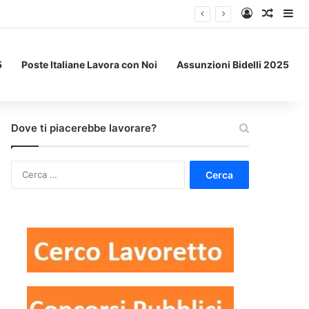
Accedi
Un art
Bar
5
Poste Italiane Lavora con Noi
Assunzioni Bidelli 2025
Dove ti piacerebbe lavorare?
Ricerca
per: