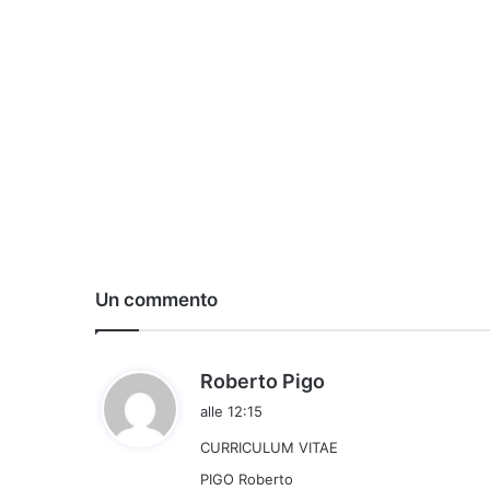
Un commento
h
Roberto Pigo
a
alle 12:15
d
CURRICULUM VITAE
e
t
PIGO Roberto