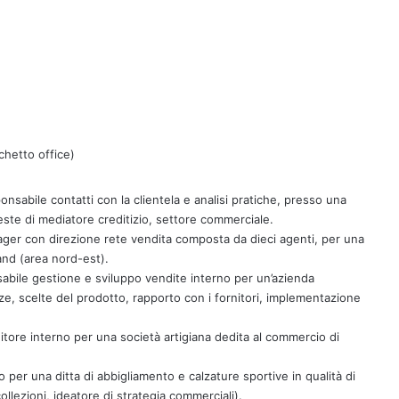
hetto office)
sabile contatti con la clientela e analisi pratiche, presso una
veste di mediatore creditizio, settore commerciale.
ger con direzione rete vendita composta da dieci agenti, per una
rand (area nord-est).
bile gestione e sviluppo vendite interno per un’azienda
ze, scelte del prodotto, rapporto con i fornitori, implementazione
ore interno per una società artigiana dedita al commercio di
per una ditta di abbigliamento e calzature sportive in qualità di
collezioni, ideatore di strategia commerciali).