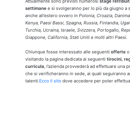
Attualmente sono previsti numerosi
stage retribuit
settimane
e si svolgeranno per lo più da giugno a 
anche all’estero ovvero in
Polonia, Croazia, Danimar
Kenya, Paesi Bassi, Spagna, Russia, Finlandia, Uga
Turchia, Ucraina, Israele, Svizzera, Portogallo, Re
Giappone, California, Stati Uniti e molti altri Paesi.
Chiunque fosse interessato alle seguenti
offerte
o 
visitando la pagina dedicata ai seguenti
tirocini,
re
curricula
, l’azienda provvederà ad effettuare una p
che si verificheranno in sede, ai quali seguiranno 
talenti.
Ecco il sito
dove accedere per poter effettua