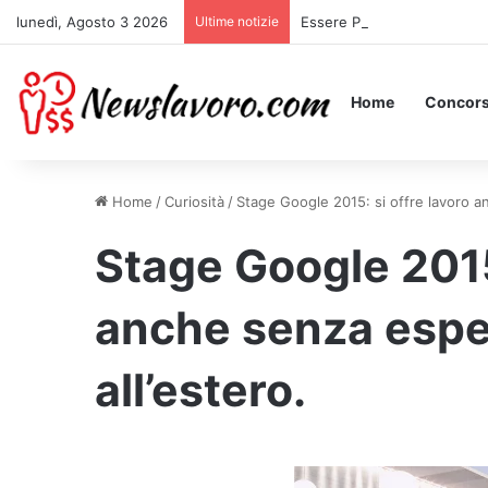
lunedì, Agosto 3 2026
Ultime notizie
Essere Pagati per Stare a L
Home
Concors
Home
/
Curiosità
/
Stage Google 2015: si offre lavoro anc
Stage Google 2015:
anche senza esperi
all’estero.