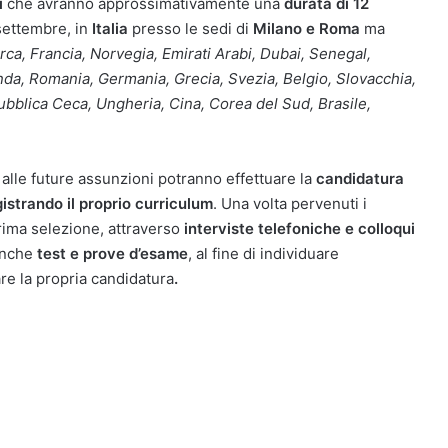
i
che avranno approssimativamente una
durata di 12
settembre, in
Italia
presso le sedi di
Milano e Roma
ma
ca, Francia, Norvegia, Emirati Arabi, Dubai, Senegal,
nda, Romania, Germania, Grecia, Svezia, Belgio, Slovacchia,
pubblica Ceca, Ungheria, Cina, Corea del Sud, Brasile,
alle future assunzioni potranno effettuare la
candidatura
gistrando il proprio curriculum
. Una volta pervenuti i
rima selezione, attraverso
interviste telefoniche e colloqui
anche
test e prove d’esame
, al fine di individuare
re la propria candidatura
.