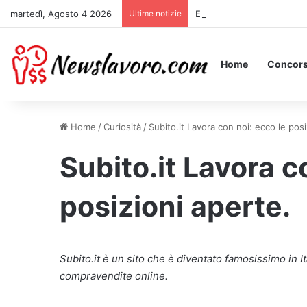
martedì, Agosto 4 2026
Ultime notizie
Essere Pagati per Stare a 
Home
Concors
Home
/
Curiosità
/
Subito.it Lavora con noi: ecco le posi
Subito.it Lavora c
posizioni aperte.
Subito.it è un sito che è diventato famosissimo in I
compravendite online.