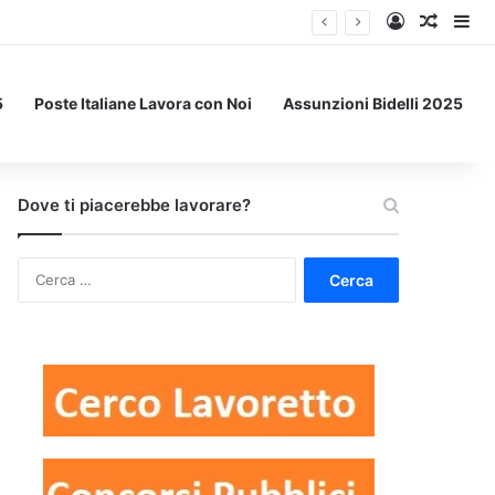
Accedi
Un art
Bar
5
Poste Italiane Lavora con Noi
Assunzioni Bidelli 2025
Dove ti piacerebbe lavorare?
Ricerca
per: