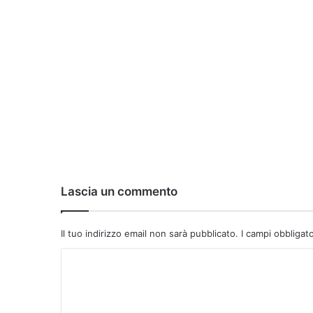
Lascia un commento
Il tuo indirizzo email non sarà pubblicato.
I campi obbligat
C
o
m