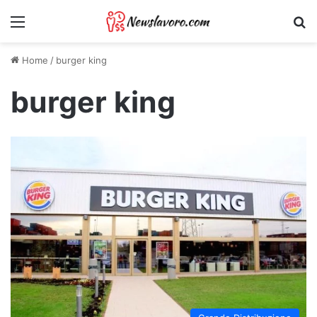
Menu
Ri
Home
/
burger king
burger king