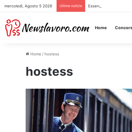
mercoledì, Agosto 5 2026
Ultime notizie
Essere Pagati per Stare 
Home
Concors
Home
/
hostess
hostess