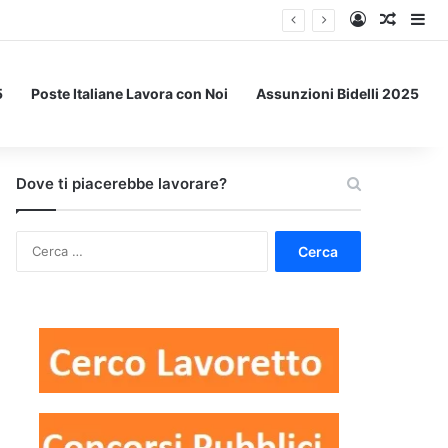
Accedi
Un art
Bar
5
Poste Italiane Lavora con Noi
Assunzioni Bidelli 2025
Dove ti piacerebbe lavorare?
Ricerca
per: