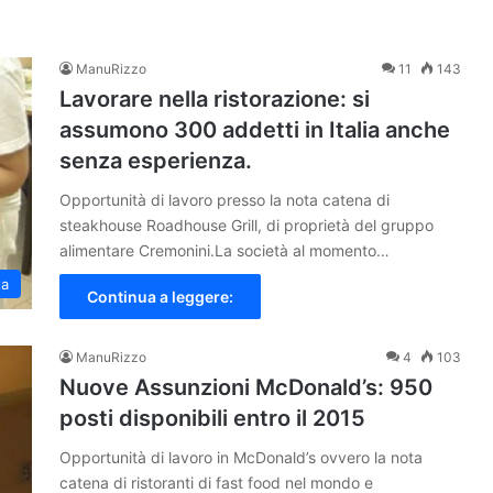
ManuRizzo
11
143
Lavorare nella ristorazione: si
assumono 300 addetti in Italia anche
senza esperienza.
Opportunità di lavoro presso la nota catena di
steakhouse Roadhouse Grill, di proprietà del gruppo
alimentare Cremonini.La società al momento…
ta
Continua a leggere:
ManuRizzo
4
103
Nuove Assunzioni McDonald’s: 950
posti disponibili entro il 2015
Opportunità di lavoro in McDonald’s ovvero la nota
catena di ristoranti di fast food nel mondo e