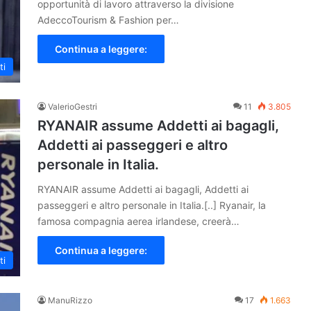
opportunità di lavoro attraverso la divisione
AdeccoTourism & Fashion per…
Continua a leggere:
ti
ValerioGestri
11
3.805
RYANAIR assume Addetti ai bagagli,
Addetti ai passeggeri e altro
personale in Italia.
RYANAIR assume Addetti ai bagagli, Addetti ai
passeggeri e altro personale in Italia.[..] Ryanair, la
famosa compagnia aerea irlandese, creerà…
Continua a leggere:
ti
ManuRizzo
17
1.663