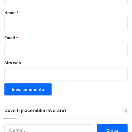
t
o
Nome
*
*
Email
*
Sito web
Dove ti piacerebbe lavorare?
Ricerca