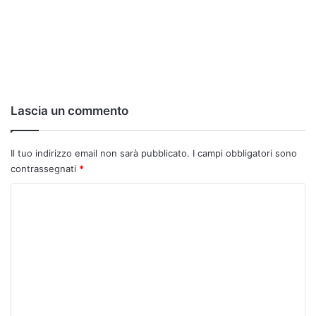
Lascia un commento
Il tuo indirizzo email non sarà pubblicato.
I campi obbligatori sono
contrassegnati
*
C
o
m
m
e
n