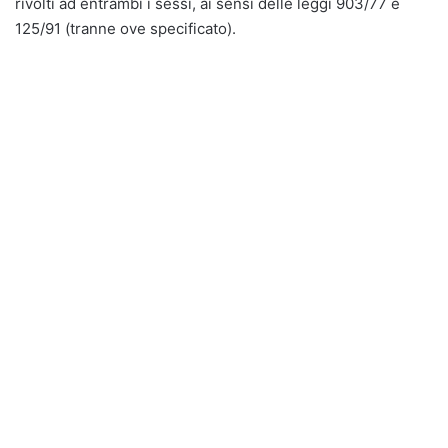
rivolti ad entrambi i sessi, ai sensi delle leggi 903/77 e
125/91 (tranne ove specificato).