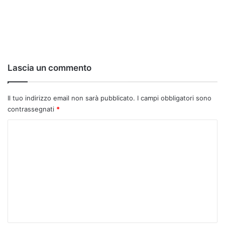
Lascia un commento
Il tuo indirizzo email non sarà pubblicato.
I campi obbligatori sono
contrassegnati
*
C
o
m
m
e
n
t