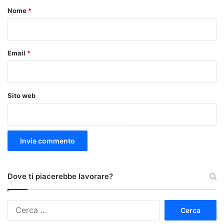
o
Nome
*
*
Email
*
Sito web
Dove ti piacerebbe lavorare?
Ricerca
per: