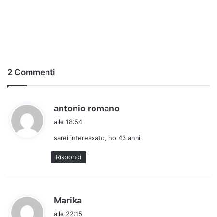
2 Commenti
h
antonio romano
a
alle 18:54
d
sarei interessato, ho 43 anni
e
t
Rispondi
t
o
:
h
Marika
a
alle 22:15