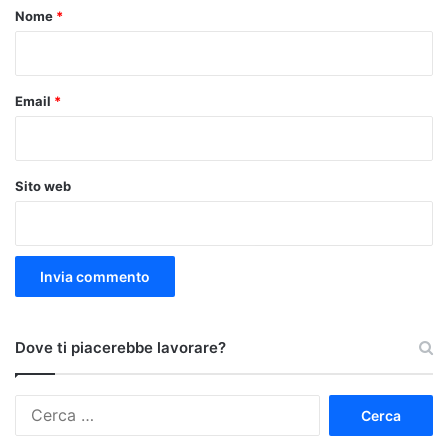
o
Nome
*
*
Email
*
Sito web
Dove ti piacerebbe lavorare?
Ricerca
per: