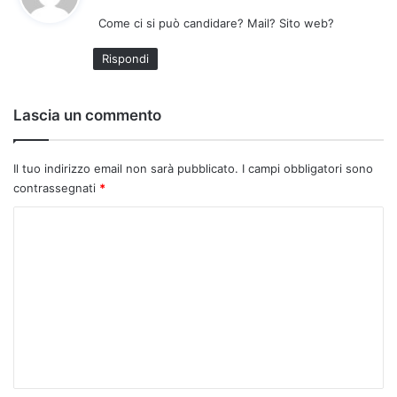
d
Come ci si può candidare? Mail? Sito web?
e
t
Rispondi
t
o
:
Lascia un commento
Il tuo indirizzo email non sarà pubblicato.
I campi obbligatori sono
contrassegnati
*
C
o
m
m
e
n
t