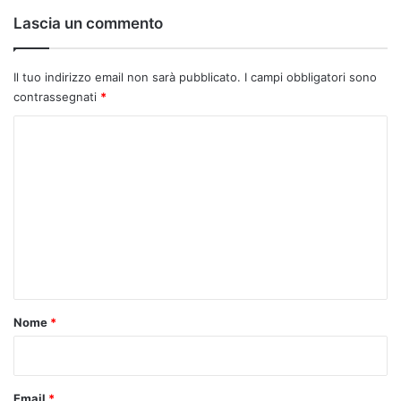
Lascia un commento
Il tuo indirizzo email non sarà pubblicato.
I campi obbligatori sono
contrassegnati
*
C
o
m
m
e
n
t
o
Nome
*
*
Email
*