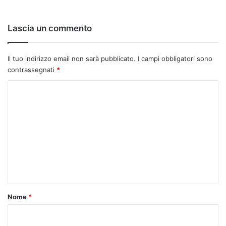
Lascia un commento
Il tuo indirizzo email non sarà pubblicato.
I campi obbligatori sono
contrassegnati
*
C
o
m
m
e
n
t
o
Nome
*
*