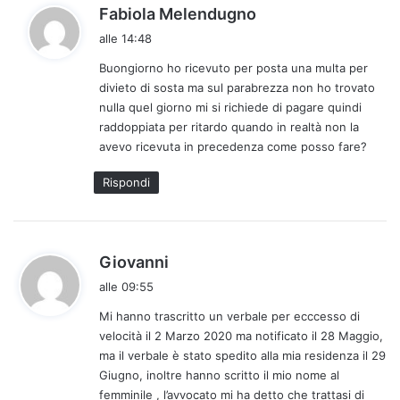
h
Fabiola Melendugno
a
alle 14:48
d
Buongiorno ho ricevuto per posta una multa per
e
divieto di sosta ma sul parabrezza non ho trovato
t
nulla quel giorno mi si richiede di pagare quindi
t
raddoppiata per ritardo quando in realtà non la
o
avevo ricevuta in precedenza come posso fare?
:
Rispondi
h
Giovanni
a
alle 09:55
d
Mi hanno trascritto un verbale per ecccesso di
e
velocità il 2 Marzo 2020 ma notificato il 28 Maggio,
t
ma il verbale è stato spedito alla mia residenza il 29
t
Giugno, inoltre hanno scritto il mio nome al
o
femminile , l’avvocato mi ha detto che trattasi di