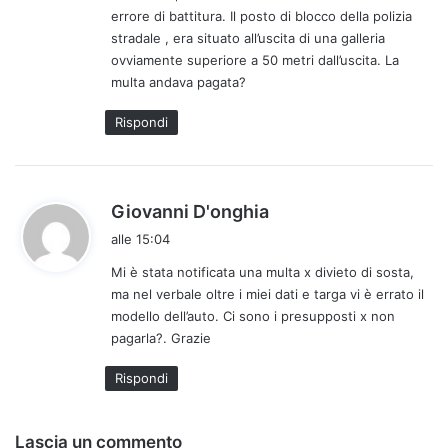
:
errore di battitura. Il posto di blocco della polizia
stradale , era situato all’uscita di una galleria
ovviamente superiore a 50 metri dall’uscita. La
multa andava pagata?
Rispondi
h
Giovanni D'onghia
a
alle 15:04
d
Mi è stata notificata una multa x divieto di sosta,
e
ma nel verbale oltre i miei dati e targa vi è errato il
t
modello dell’auto. Ci sono i presupposti x non
t
pagarla?. Grazie
o
:
Rispondi
Lascia un commento