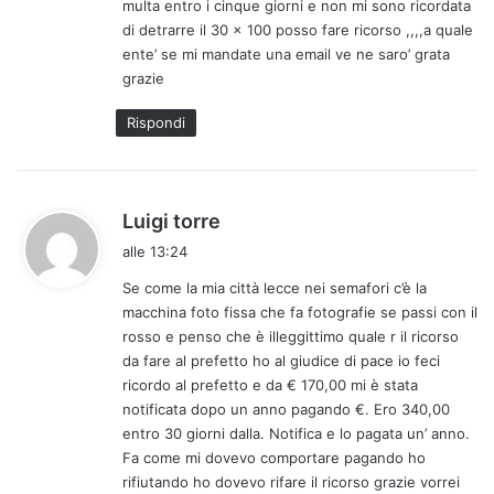
multa entro i cinque giorni e non mi sono ricordata
t
di detrarre il 30 x 100 posso fare ricorso ,,,,a quale
t
ente’ se mi mandate una email ve ne saro’ grata
o
grazie
:
Rispondi
h
Luigi torre
a
alle 13:24
d
Se come la mia città lecce nei semafori c’è la
e
macchina foto fissa che fa fotografie se passi con il
t
rosso e penso che è illeggittimo quale r il ricorso
t
da fare al prefetto ho al giudice di pace io feci
o
ricordo al prefetto e da € 170,00 mi è stata
:
notificata dopo un anno pagando €. Ero 340,00
entro 30 giorni dalla. Notifica e lo pagata un’ anno.
Fa come mi dovevo comportare pagando ho
rifiutando ho dovevo rifare il ricorso grazie vorrei