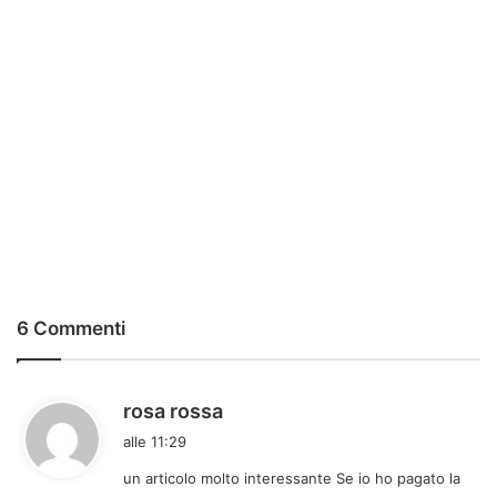
6 Commenti
h
rosa rossa
a
alle 11:29
d
un articolo molto interessante Se io ho pagato la
e