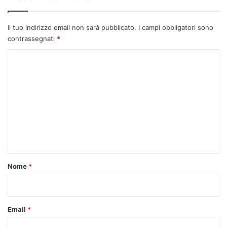
Il tuo indirizzo email non sarà pubblicato.
I campi obbligatori sono
contrassegnati
*
C
o
m
m
e
n
t
o
Nome
*
*
Email
*