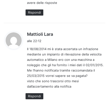
avere delle risposte
Rispondi
h
Mattioli Lara
a
alle 22:12
d
Il 18/08/2014 mi è stata accertata un infrazione
e
mediante un impianto di rilevazione della velocita
t
automatico a Milano ero con una macchina a
t
noleggio che gli ha fornito i miei dati il 02/01/2015.
o
Me l’hanno notificata tramite raccomandata il
:
25/03/2015 vorrei sapere se va pagata?
visto che sono trascorsi otto mesi
dall’accertamento alla notifica
Rispondi