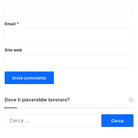
*
Email
*
Sito web
Dove ti piacerebbe lavorare?
Ricerca
per: