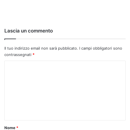
Lascia un commento
Il tuo indirizzo email non sarà pubblicato.
I campi obbligatori sono
contrassegnati
*
C
o
m
m
e
n
t
o
Nome
*