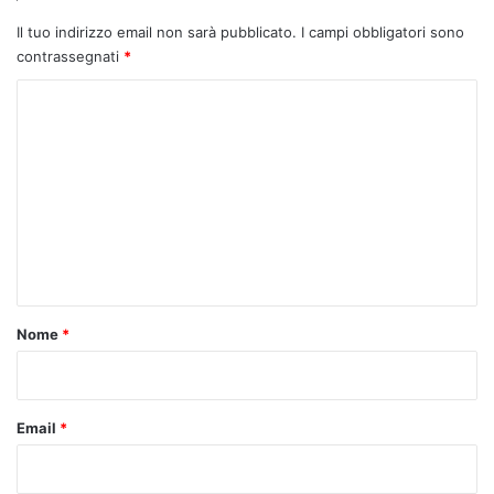
Il tuo indirizzo email non sarà pubblicato.
I campi obbligatori sono
contrassegnati
*
C
o
m
m
e
n
t
o
Nome
*
*
Email
*