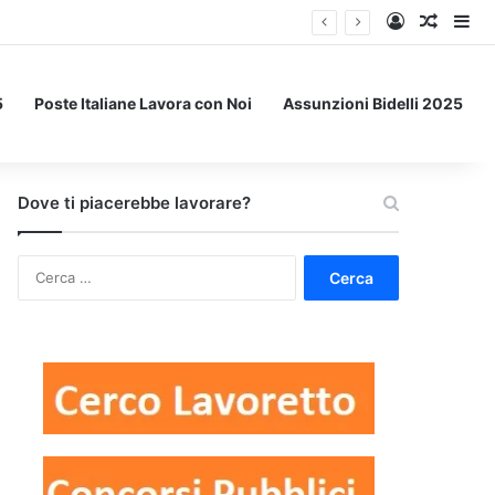
Accedi
Un art
Bar
5
Poste Italiane Lavora con Noi
Assunzioni Bidelli 2025
Dove ti piacerebbe lavorare?
Ricerca
per: