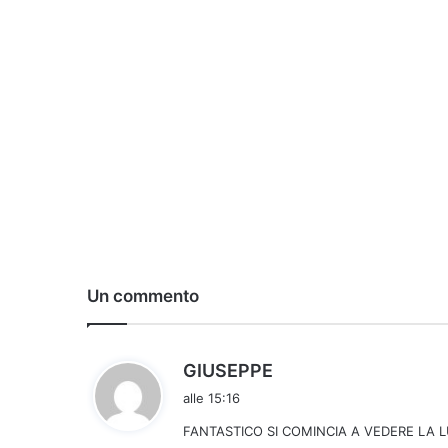
Un commento
h
GIUSEPPE
a
alle 15:16
d
FANTASTICO SI COMINCIA A VEDERE LA 
e