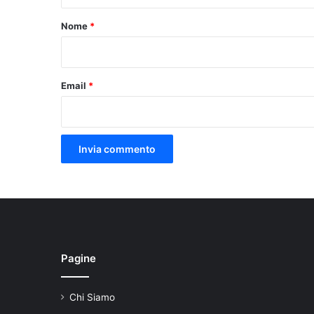
t
o
Nome
*
*
Email
*
Pagine
Chi Siamo