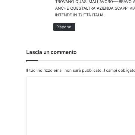
TROVANO QUASI MAI LAVORO—-BRAVO AM
t
ANCHE QUEST’ALTRA AZIENDA SCAPPI VI
t
INTENDE IN TUTTA ITALIA.
o
:
Rispondi
Lascia un commento
Il tuo indirizzo email non sarà pubblicato.
I campi obbligat
C
o
m
m
e
n