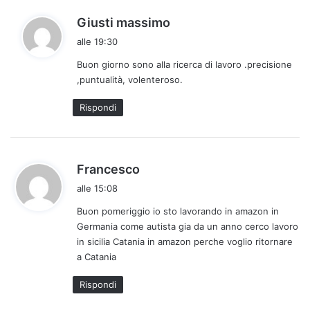
h
Giusti massimo
a
alle 19:30
d
Buon giorno sono alla ricerca di lavoro .precisione
e
,puntualità, volenteroso.
t
t
Rispondi
o
:
h
Francesco
a
alle 15:08
d
Buon pomeriggio io sto lavorando in amazon in
e
Germania come autista gia da un anno cerco lavoro
t
in sicilia Catania in amazon perche voglio ritornare
t
a Catania
o
:
Rispondi