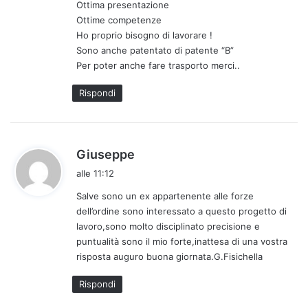
Ottima presentazione
t
Ottime competenze
t
Ho proprio bisogno di lavorare !
o
Sono anche patentato di patente “B”
:
Per poter anche fare trasporto merci..
Rispondi
h
Giuseppe
a
alle 11:12
d
Salve sono un ex appartenente alle forze
e
dell’ordine sono interessato a questo progetto di
t
lavoro,sono molto disciplinato precisione e
t
puntualità sono il mio forte,inattesa di una vostra
o
risposta auguro buona giornata.G.Fisichella
:
Rispondi