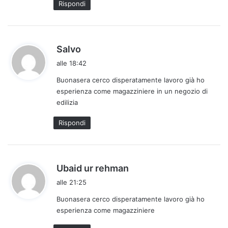
Rispondi
o
:
h
Salvo
a
alle 18:42
d
Buonasera cerco disperatamente lavoro già ho
e
esperienza come magazziniere in un negozio di
t
edilizia
t
o
Rispondi
:
h
Ubaid ur rehman
a
alle 21:25
d
Buonasera cerco disperatamente lavoro già ho
e
esperienza come magazziniere
t
t