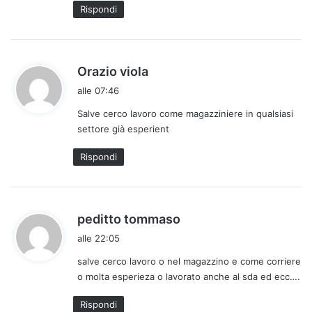
t
Rispondi
o
:
h
Orazio viola
a
alle 07:46
d
Salve cerco lavoro come magazziniere in qualsiasi
e
settore già esperient
t
t
Rispondi
o
:
h
peditto tommaso
a
alle 22:05
d
salve cerco lavoro o nel magazzino e come corriere
e
o molta esperieza o lavorato anche al sda ed ecc….
t
t
Rispondi