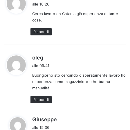
a
alle 18:26
d
Cerco lavoro en Catania già esperienza di tante
e
cose.
t
t
Rispondi
o
:
h
oleg
a
alle 09:41
d
Buongiorno sto cercando disperatamente lavoro ho
e
esperienza come magazziniere e ho buona
t
manualità
t
o
Rispondi
:
h
Giuseppe
a
alle 15:36