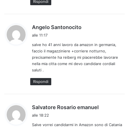
Rispondi
o
:
h
Angelo Santonocito
a
alle 11:17
d
salve ho 41 anni lavoro da amazon in germania,
e
faccio il magazziniere +corriere notturno,
t
precisamente ha reiberg mi piacerebbe lavorare
t
nella mia citta come mi devo candidare cordiali
o
saluti .
:
Rispondi
h
Salvatore Rosario emanuel
a
alle 18:22
d
Salve vorrei candidarmi in Amazon sono di Catania
e