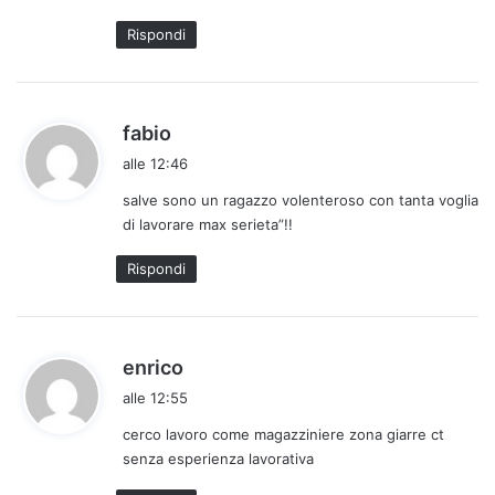
:
Rispondi
h
fabio
a
alle 12:46
d
salve sono un ragazzo volenteroso con tanta voglia
e
di lavorare max serieta”!!
t
t
Rispondi
o
:
h
enrico
a
alle 12:55
d
cerco lavoro come magazziniere zona giarre ct
e
senza esperienza lavorativa
t
t