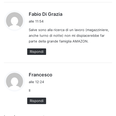
h
Fabio Di Grazia
a
alle 11:54
d
Salve sono alla ricerca di un lavoro (magazziniere,
e
anche turno di notte) non mi dispiacerebbe far
t
parte della grande famiglia AMAZON.
t
o
Rispondi
:
h
Francesco
a
alle 12:24
d
II
e
t
Rispondi
t
o
: