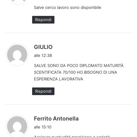
d
Salve cerco lavoro sono disponibile
e
t
Rispondi
t
o
:
h
GIULIO
a
alle 12:38
d
SALVE SONO DA POCO DIPLOMATO MATURITÀ
e
SCENTIFICATA 70/100 HO BISOGNO DI UNA
t
ESPERIENZA LAVORATIVA
t
o
Rispondi
:
h
Ferrito Antonella
a
alle 15:10
d