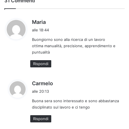
31 Commenti
h
Maria
a
alle 18:44
d
Buongiorno sono alla ricerca di un lavoro
e
ottima manualità, precisione, apprendimento e
t
puntualità
t
o
Rispondi
:
h
Carmelo
a
alle 20:13
d
Buona sera sono interessato e sono abbastanza
e
disciplinato sul lavoro e ci tengo
t
t
Rispondi
o
: