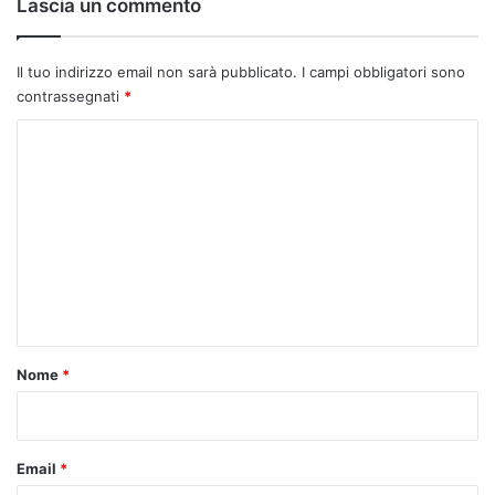
Lascia un commento
Il tuo indirizzo email non sarà pubblicato.
I campi obbligatori sono
contrassegnati
*
C
o
m
m
e
n
t
o
Nome
*
*
Email
*