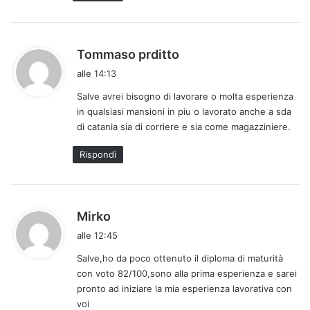
o
:
h
Tommaso prditto
a
alle 14:13
d
Salve avrei bisogno di lavorare o molta esperienza
e
in qualsiasi mansioni in piu o lavorato anche a sda
t
di catania sia di corriere e sia come magazziniere.
t
o
Rispondi
:
h
Mirko
a
alle 12:45
d
Salve,ho da poco ottenuto il diploma di maturità
e
con voto 82/100,sono alla prima esperienza e sarei
t
pronto ad iniziare la mia esperienza lavorativa con
t
voi
o