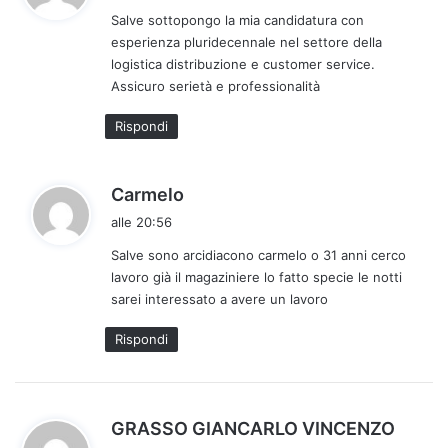
d
Salve sottopongo la mia candidatura con
e
esperienza pluridecennale nel settore della
t
logistica distribuzione e customer service.
t
Assicuro serietà e professionalità
o
:
Rispondi
h
Carmelo
a
alle 20:56
d
Salve sono arcidiacono carmelo o 31 anni cerco
e
lavoro già il magaziniere lo fatto specie le notti
t
sarei interessato a avere un lavoro
t
o
Rispondi
:
h
GRASSO GIANCARLO VINCENZO
a