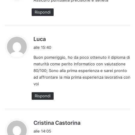
Assicuro puntualità precisione e serietà
e
t
Rispondi
t
o
:
h
Luca
a
alle 15:40
d
Buon pomeriggio, ho da poco ottenuto il diploma di
e
maturità come perito Informatico con valutazione
t
80/100; Sono alla prima esperienza e sarei pronto
t
ad affrontare la mia prima esperienza lavorativa con
o
voi
:
Rispondi
h
Cristina Castorina
a
alle 14:05