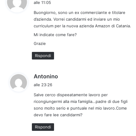
alle 11:05
d
Buongiorno, sono un ex commerciante e titolare
e
d’azienda. Vorrei candidarmi ed inviare un mio
t
curriculum per la nuova azienda Amazon di Catania.
t
Mi indicate come fare?
o
:
Grazie
Rispondi
h
Antonino
a
alle 23:26
d
Salve cerco dispeeatamente lavoro per
e
ricongiungermi alla mia famiglia…padre di due figli
t
sono molto serio e puntuale nel mio lavoro.Come
t
devo fare lee candidarmi?
o
:
Rispondi