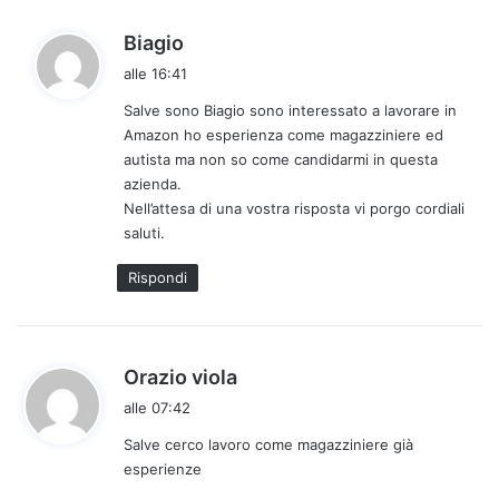
h
Biagio
a
alle 16:41
d
Salve sono Biagio sono interessato a lavorare in
e
Amazon ho esperienza come magazziniere ed
t
autista ma non so come candidarmi in questa
t
azienda.
o
Nell’attesa di una vostra risposta vi porgo cordiali
:
saluti.
Rispondi
h
Orazio viola
a
alle 07:42
d
Salve cerco lavoro come magazziniere già
e
esperienze
t