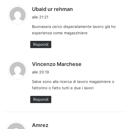
h
Ubaid ur rehman
a
alle 21:21
d
Buonasera cerco disperatamente lavoro già ho
e
esperienza come magazziniere
t
t
Rispondi
o
:
h
Vincenzo Marchese
a
alle 20:19
d
Salve sono alla ricerca di lavoro magaziniere o
e
fattorino o fatto tutti e due i lavori
t
t
Rispondi
o
:
h
Amrez