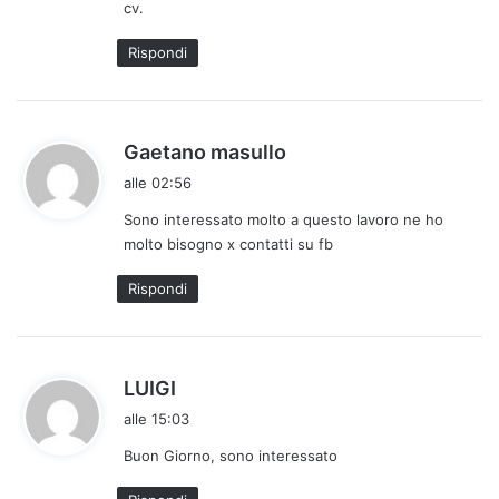
cv.
t
t
Rispondi
o
:
h
Gaetano masullo
a
alle 02:56
d
Sono interessato molto a questo lavoro ne ho
e
molto bisogno x contatti su fb
t
t
Rispondi
o
:
h
LUIGI
a
alle 15:03
d
Buon Giorno, sono interessato
e
t