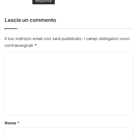
Rispondi
t
o
:
Lascia un commento
Il tuo indirizzo email non sarà pubblicato.
I campi obbligatori sono
contrassegnati
*
C
o
m
m
e
n
t
o
Nome
*
*