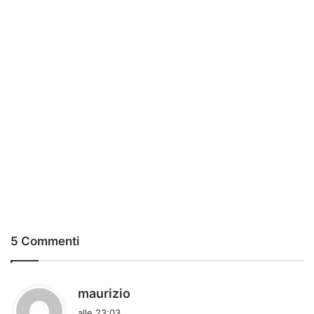
5 Commenti
h
maurizio
a
alle 23:03