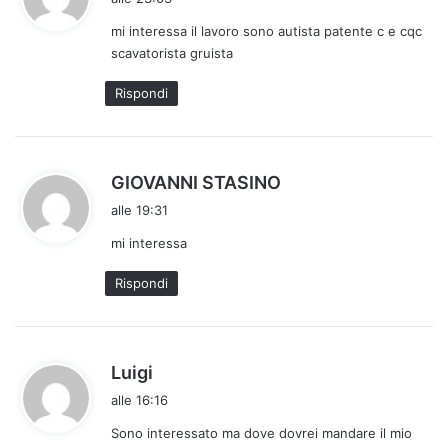
d
mi interessa il lavoro sono autista patente c e cqc
e
scavatorista gruista
t
t
Rispondi
o
:
h
GIOVANNI STASINO
a
alle 19:31
d
mi interessa
e
t
Rispondi
t
o
:
h
Luigi
a
alle 16:16
d
Sono interessato ma dove dovrei mandare il mio
e