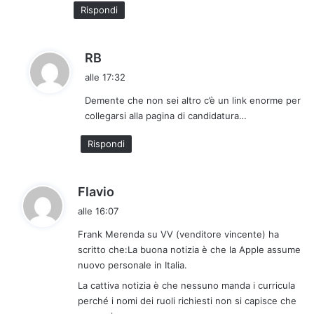
o
Rispondi
:
h
RB
a
alle 17:32
d
Demente che non sei altro c’è un link enorme per
e
collegarsi alla pagina di candidatura…
t
t
Rispondi
o
:
h
Flavio
a
alle 16:07
d
Frank Merenda su VV (venditore vincente) ha
e
scritto che:La buona notizia è che la Apple assume
t
nuovo personale in Italia.
t
La cattiva notizia è che nessuno manda i curricula
o
perché i nomi dei ruoli richiesti non si capisce che
: