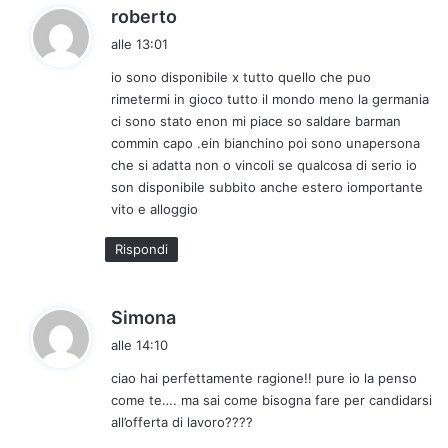
h
roberto
a
alle 13:01
d
io sono disponibile x tutto quello che puo
e
rimetermi in gioco tutto il mondo meno la germania
t
ci sono stato enon mi piace so saldare barman
t
commin capo .ein bianchino poi sono unapersona
o
che si adatta non o vincoli se qualcosa di serio io
:
son disponibile subbito anche estero iomportante
vito e alloggio
Rispondi
h
Simona
a
alle 14:10
d
ciao hai perfettamente ragione!! pure io la penso
e
come te…. ma sai come bisogna fare per candidarsi
t
all’offerta di lavoro????
t