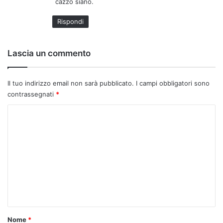
cazzo siano.
Rispondi
Lascia un commento
Il tuo indirizzo email non sarà pubblicato.
I campi obbligatori sono
contrassegnati
*
C
o
m
m
e
n
t
o
Nome
*