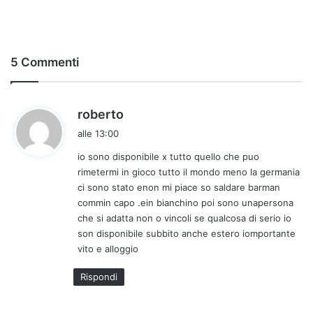
5 Commenti
h
roberto
a
alle 13:00
d
io sono disponibile x tutto quello che puo
e
rimetermi in gioco tutto il mondo meno la germania
t
ci sono stato enon mi piace so saldare barman
t
commin capo .ein bianchino poi sono unapersona
o
che si adatta non o vincoli se qualcosa di serio io
:
son disponibile subbito anche estero iomportante
vito e alloggio
Rispondi