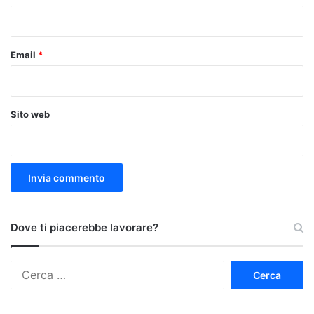
*
Email
*
Sito web
Dove ti piacerebbe lavorare?
Ricerca
per: