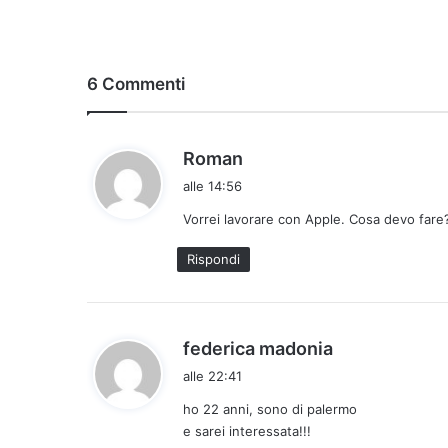
6 Commenti
h
Roman
a
alle 14:56
d
Vorrei lavorare con Apple. Cosa devo fare?
e
t
Rispondi
t
o
:
h
federica madonia
a
alle 22:41
d
ho 22 anni, sono di palermo
e
e sarei interessata!!!
t