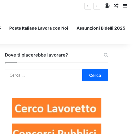
Accedi
Un art
Bar
5
Poste Italiane Lavora con Noi
Assunzioni Bidelli 2025
Dove ti piacerebbe lavorare?
Ricerca
per: