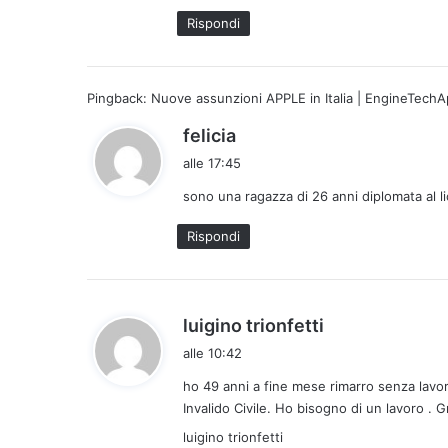
t
Rispondi
o
:
Pingback:
Nuove assunzioni APPLE in Italia | EngineTechA
h
felicia
a
alle 17:45
d
sono una ragazza di 26 anni diplomata al li
e
t
Rispondi
t
o
:
h
luigino trionfetti
a
alle 10:42
d
ho 49 anni a fine mese rimarro senza lavor
e
Invalido Civile. Ho bisogno di un lavoro . G
t
t
luigino trionfetti