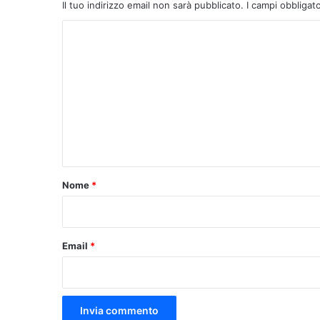
Il tuo indirizzo email non sarà pubblicato.
I campi obbligat
C
o
m
m
e
n
t
o
Nome
*
*
Email
*