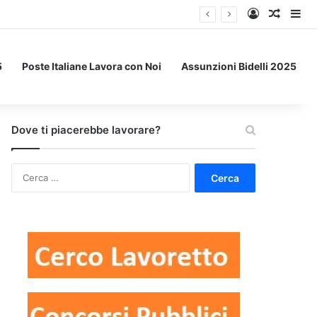
Accedi
Un art
Bar
5
Poste Italiane Lavora con Noi
Assunzioni Bidelli 2025
Dove ti piacerebbe lavorare?
Ricerca
per: