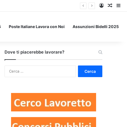
Accedi
Un art
Bar
5
Poste Italiane Lavora con Noi
Assunzioni Bidelli 2025
Dove ti piacerebbe lavorare?
Ricerca
per: