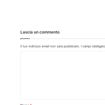
Lascia un commento
Il tuo indirizzo email non sarà pubblicato.
I campi obbligat
C
o
m
m
e
n
t
o