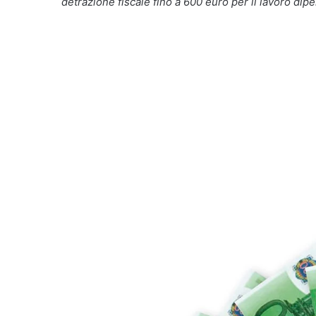
detrazione fiscale fino a 600 euro per il lavoro dip