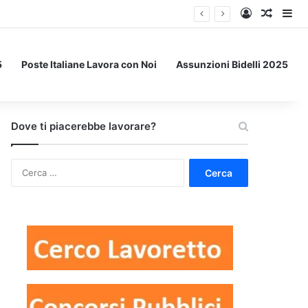
Accedi
Un art
Bar
5
Poste Italiane Lavora con Noi
Assunzioni Bidelli 2025
Dove ti piacerebbe lavorare?
Ricerca
per: