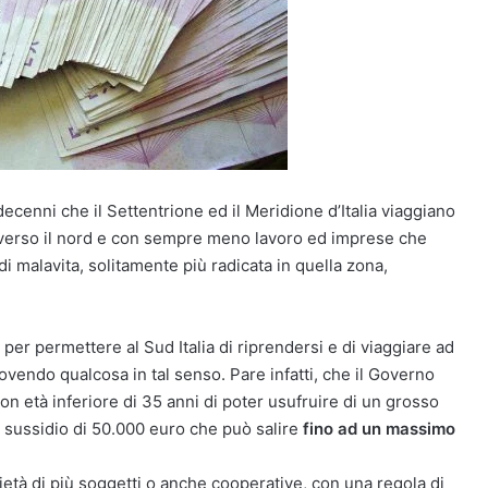
cenni che il Settentrione ed il Meridione d’Italia viaggiano
 verso il nord e con sempre meno lavoro ed imprese che
di malavita, solitamente più radicata in quella zona,
e per permettere al Sud Italia di riprendersi e di viaggiare ad
ovendo qualcosa in tal senso. Pare infatti, che il Governo
on età inferiore di 35 anni di poter usufruire di un grosso
un sussidio di 50.000 euro che può salire
fino ad un massimo
ietà di più soggetti o anche cooperative, con una regola di