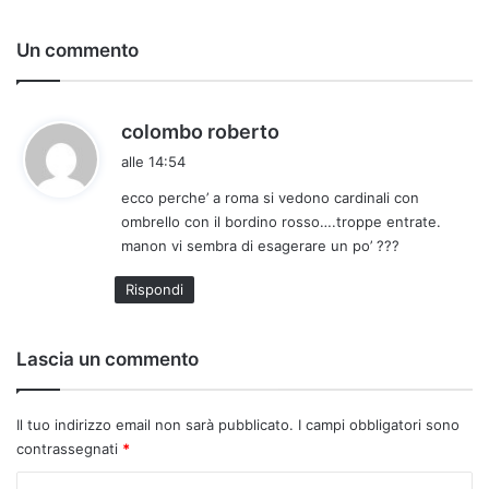
Un commento
h
colombo roberto
a
alle 14:54
d
ecco perche’ a roma si vedono cardinali con
e
ombrello con il bordino rosso….troppe entrate.
t
manon vi sembra di esagerare un po’ ???
t
o
Rispondi
:
Lascia un commento
Il tuo indirizzo email non sarà pubblicato.
I campi obbligatori sono
contrassegnati
*
C