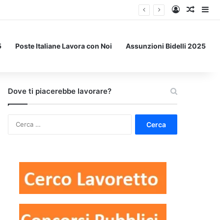
Accedi
Un art
Bar
5
Poste Italiane Lavora con Noi
Assunzioni Bidelli 2025
Dove ti piacerebbe lavorare?
Ricerca
per: