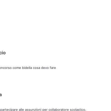
h
cio
a
d
concorso come bidella cosa devo fare
e
t
t
o
:
h
a
a
d
artecipare alle assunzioni per collaboratore scolastico.
e