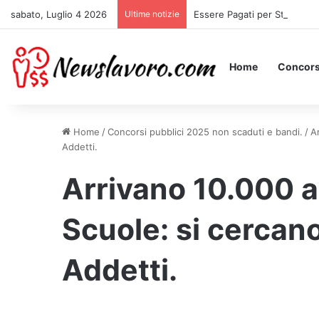
sabato, Luglio 4 2026
Ultime notizie
Essere Pagati per Stare a Le
Home
Concors
Home
/
Concorsi pubblici 2025 non scaduti e bandi.
/
Ar
Addetti.
Arrivano 10.000 a
Scuole: si cercano 
Addetti.