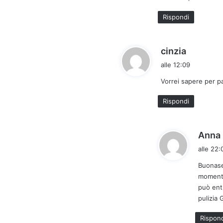
Rispondi
h
cinzia
a
alle 12:09
d
Vorrei sapere per pa
e
t
Rispondi
t
o
:
Anna 
alle 22:
Buonase
momento
può entr
pulizia 
Rispon