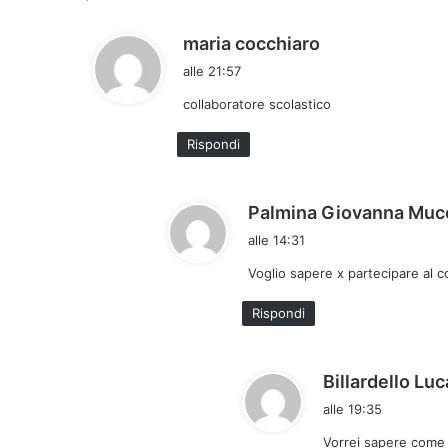
h
maria cocchiaro
a
alle 21:57
d
collaboratore scolastico
e
t
Rispondi
t
o
:
Palmina Giovanna Muc
alle 14:31
Voglio sapere x partecipare al 
Rispondi
Billardello Luc
alle 19:35
Vorrei sapere come p