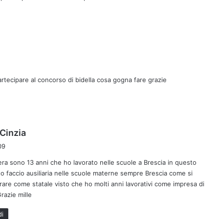
t
t
o
:
rtecipare al concorso di bidella cosa gogna fare grazie
h
Cinzia
a
09
d
ra sono 13 anni che ho lavorato nelle scuole a Brescia in questo
e
 faccio ausiliaria nelle scuole materne sempre Brescia come si
t
are come statale visto che ho molti anni lavorativi come impresa di
t
Grazie mille
o
:
di