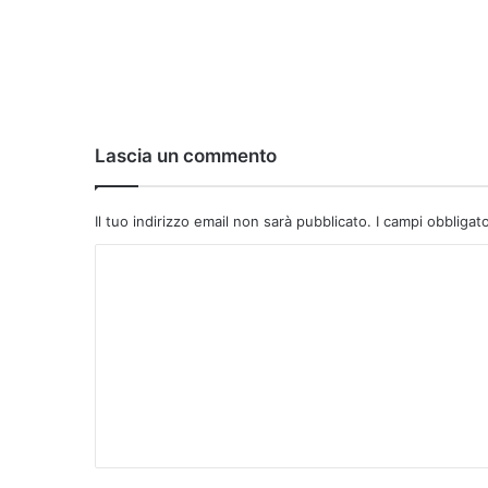
Lascia un commento
Il tuo indirizzo email non sarà pubblicato.
I campi obbligat
C
o
m
m
e
n
t