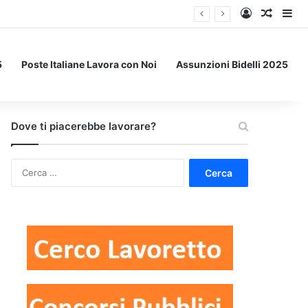
Accedi
Un art
Bar
5
Poste Italiane Lavora con Noi
Assunzioni Bidelli 2025
Dove ti piacerebbe lavorare?
Ricerca
per: