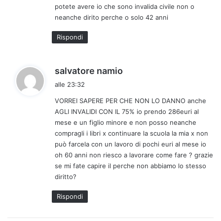
potete avere io che sono invalida civile non o
t
neanche dirito perche o solo 42 anni
o
:
Rispondi
h
salvatore namio
a
alle 23:32
d
VORREI SAPERE PER CHE NON LO DANNO anche
e
AGLI INVALIDI CON IL 75% io prendo 286euri al
t
mese e un figlio minore e non posso neanche
t
compragli i libri x continuare la scuola la mia x non
o
può farcela con un lavoro di pochi euri al mese io
:
oh 60 anni non riesco a lavorare come fare ? grazie
se mi fate capire il perche non abbiamo lo stesso
diritto?
Rispondi