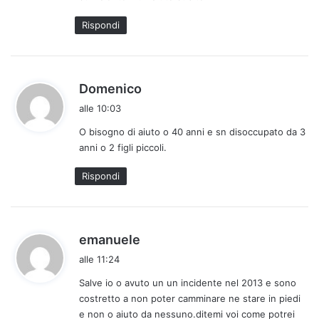
Rispondi
h
Domenico
a
alle 10:03
d
O bisogno di aiuto o 40 anni e sn disoccupato da 3
e
anni o 2 figli piccoli.
t
t
Rispondi
o
:
h
emanuele
a
alle 11:24
d
Salve io o avuto un un incidente nel 2013 e sono
e
costretto a non poter camminare ne stare in piedi
t
e non o aiuto da nessuno.ditemi voi come potrei
t