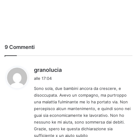
9 Commenti
h
granolucia
a
alle 17:04
d
Sono sola, due bambini ancora da crescere, e
e
disoccupata. Avevo un compagno, ma purtroppo
t
una malattia fulminante me lo ha portato via. Non
t
percepisco alcun mantenimento, e quindi sono nei
o
guai sia economicamente ke lavorativo. Non ho
:
nessuno ke mi aiuta, sono sommersa dai debiti.
Grazie, spero ke questa dichiarazione sia
sufficiente x un aiuto subito