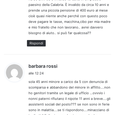
t
paesino della Calabria. È invalido da circa 10 anni e
t
prende una piccola pensione di 400 euro al mese
o
cioè quasi niente anche perché con questo poco
:
deve pagare le tasse, macchina,cibo per mia madre
e mio fratello che non lavorano.. avrei davvero
bisogno di aiuto.. si può far qualcosa??
Rispondi
h
barbara rossi
a
alle 12:24
d
sola 45 anni minore a carico da 5 con denuncia di
e
scomparsa e abbandono del minore in affitto….non
t
ho genitori tramite un legale di ufficio …ovvvio i
t
nonni paterni rifiutano il nipote 11 anni a breve….gli
o
assistenti sociali del posto??? se non sono in ferie
:
sono in malattia….se ti rispondono….minacciano di