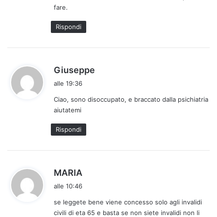
fare.
o
:
Rispondi
h
Giuseppe
a
alle 19:36
d
Ciao, sono disoccupato, e braccato dalla psichiatria
e
aiutatemi
t
t
Rispondi
o
:
h
MARIA
a
alle 10:46
d
se leggete bene viene concesso solo agli invalidi
e
civili di eta 65 e basta se non siete invalidi non li
t