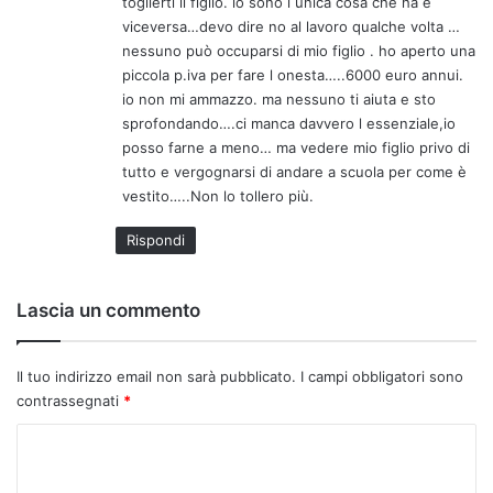
toglierti il figlio. io sono l unica cosa che ha e
viceversa…devo dire no al lavoro qualche volta …
nessuno può occuparsi di mio figlio . ho aperto una
piccola p.iva per fare l onesta…..6000 euro annui.
io non mi ammazzo. ma nessuno ti aiuta e sto
sprofondando….ci manca davvero l essenziale,io
posso farne a meno… ma vedere mio figlio privo di
tutto e vergognarsi di andare a scuola per come è
vestito…..Non lo tollero più.
Rispondi
Lascia un commento
Il tuo indirizzo email non sarà pubblicato.
I campi obbligatori sono
contrassegnati
*
C
o