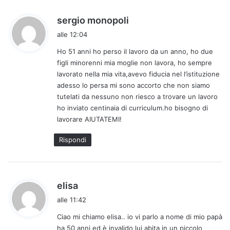
h
sergio monopoli
a
alle 12:04
d
Ho 51 anni ho perso il lavoro da un anno, ho due
e
figli minorenni mia moglie non lavora, ho sempre
t
lavorato nella mia vita,avevo fiducia nel l’istituzione
t
adesso lo persa mi sono accorto che non siamo
o
tutelati da nessuno non riesco a trovare un lavoro
:
ho inviato centinaia di curriculum.ho bisogno di
lavorare AIUTATEMI!
Rispondi
h
elisa
a
alle 11:42
d
Ciao mi chiamo elisa.. io vi parlo a nome di mio papà
e
ha 50 anni ed è invalido lui abita in un piccolo