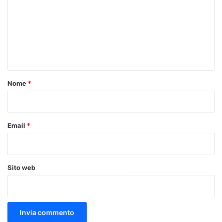
m
m
e
n
t
o
Nome
*
*
Email
*
Sito web