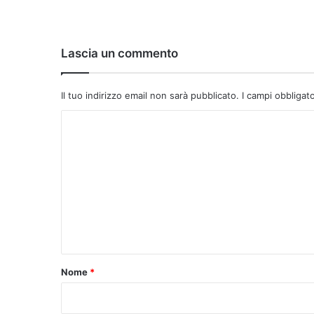
Lascia un commento
Il tuo indirizzo email non sarà pubblicato.
I campi obbligat
C
o
m
m
e
n
t
o
Nome
*
*