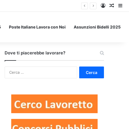
Accedi
Un art
Bar
5
Poste Italiane Lavora con Noi
Assunzioni Bidelli 2025
Dove ti piacerebbe lavorare?
Ricerca
per: