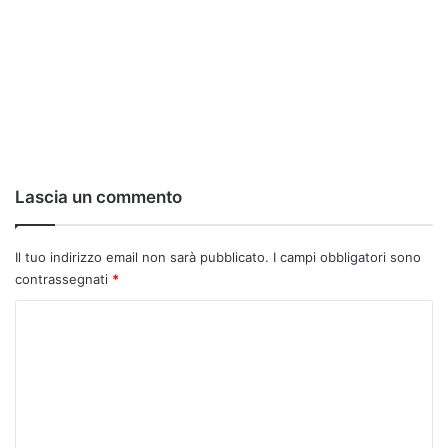
Lascia un commento
Il tuo indirizzo email non sarà pubblicato.
I campi obbligatori sono
contrassegnati
*
C
o
m
m
e