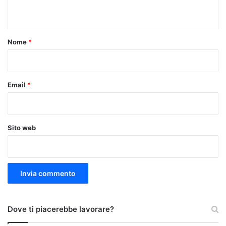
n
t
o
Nome
*
*
Email
*
Sito web
Dove ti piacerebbe lavorare?