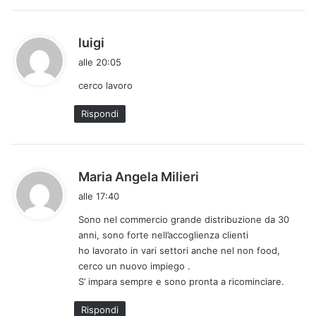
h
luigi
a
alle 20:05
d
cerco lavoro
e
t
Rispondi
t
o
:
h
Maria Angela Milieri
a
alle 17:40
d
Sono nel commercio grande distribuzione da 30
e
anni, sono forte nell’accoglienza clienti
t
ho lavorato in vari settori anche nel non food,
t
cerco un nuovo impiego .
o
S’ impara sempre e sono pronta a ricominciare.
:
Rispondi