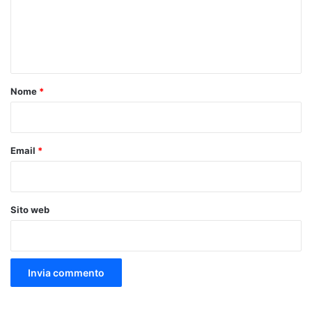
m
e
n
t
o
Nome
*
*
Email
*
Sito web