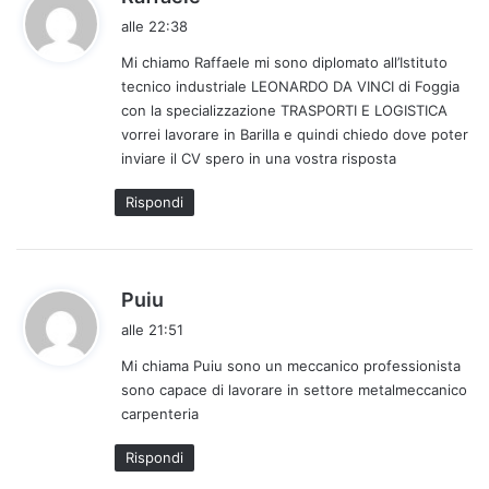
a
alle 22:38
d
Mi chiamo Raffaele mi sono diplomato all’Istituto
e
tecnico industriale LEONARDO DA VINCI di Foggia
t
con la specializzazione TRASPORTI E LOGISTICA
t
vorrei lavorare in Barilla e quindi chiedo dove poter
o
inviare il CV spero in una vostra risposta
:
Rispondi
h
Puiu
a
alle 21:51
d
Mi chiama Puiu sono un meccanico professionista
e
sono capace di lavorare in settore metalmeccanico
t
carpenteria
t
o
Rispondi
: