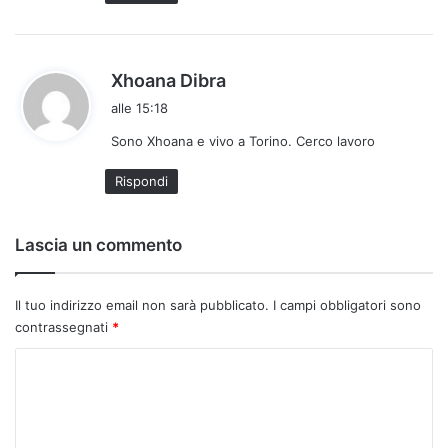
h
Xhoana Dibra
a
alle 15:18
d
Sono Xhoana e vivo a Torino. Cerco lavoro
e
t
Rispondi
t
o
:
Lascia un commento
Il tuo indirizzo email non sarà pubblicato.
I campi obbligatori sono
contrassegnati
*
C
o
m