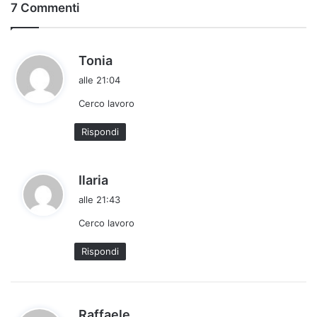
7 Commenti
h
Tonia
a
alle 21:04
d
Cerco lavoro
e
t
Rispondi
t
o
:
h
Ilaria
a
alle 21:43
d
Cerco lavoro
e
t
Rispondi
t
o
:
h
Raffaele