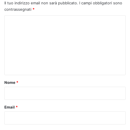
Il tuo indirizzo email non sarà pubblicato.
I campi obbligatori sono
contrassegnati
*
C
o
m
m
e
n
t
o
Nome
*
*
Email
*