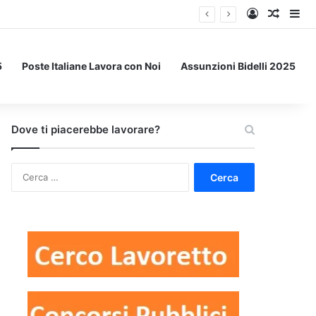
Accedi
Un art
Bar
5
Poste Italiane Lavora con Noi
Assunzioni Bidelli 2025
Dove ti piacerebbe lavorare?
Ricerca
per: