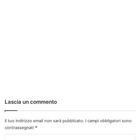
Lascia un commento
Il tuo indirizzo email non sarà pubblicato.
I campi obbligatori sono
contrassegnati
*
C