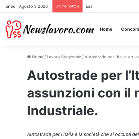
lunedì, Agosto 3 2026
Ultime notizie
Essere Pagati per Stare a L
Home
Concors
Home
/
Lavoro Stagionale
/
Autostrade per l’Italia: arri
Autostrade per l’I
assunzioni con il
Industriale.
Autostrade per l’Italia è la società che si occupa d