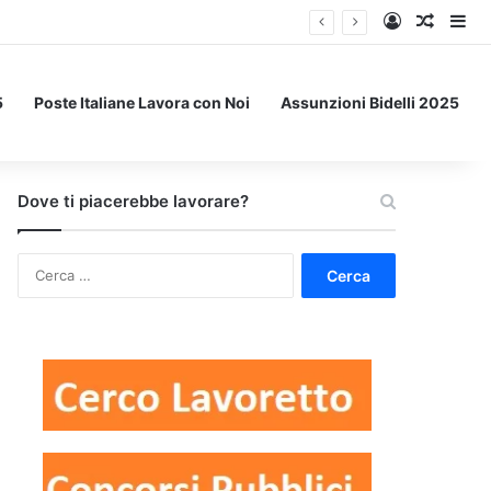
Accedi
Un art
Bar
5
Poste Italiane Lavora con Noi
Assunzioni Bidelli 2025
Dove ti piacerebbe lavorare?
Ricerca
per: