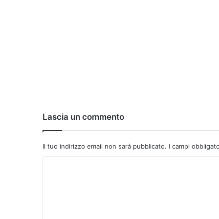
Lascia un commento
Il tuo indirizzo email non sarà pubblicato.
I campi obbligat
C
o
m
m