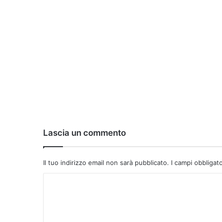
Lascia un commento
Il tuo indirizzo email non sarà pubblicato.
I campi obbligat
C
o
m