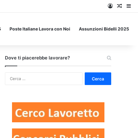
Accedi
Un art
Bar
5
Poste Italiane Lavora con Noi
Assunzioni Bidelli 2025
Dove ti piacerebbe lavorare?
Ricerca
per: