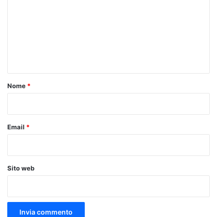
m
m
e
n
t
o
Nome
*
*
Email
*
Sito web