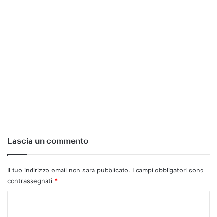
Lascia un commento
Il tuo indirizzo email non sarà pubblicato.
I campi obbligatori sono
contrassegnati
*
C
o