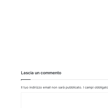
Lascia un commento
Il tuo indirizzo email non sarà pubblicato.
I campi obbligat
C
o