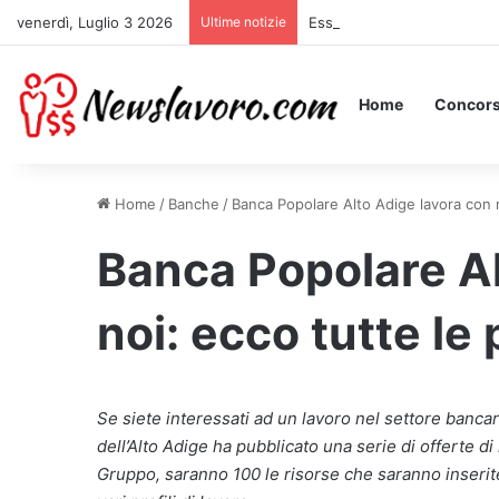
venerdì, Luglio 3 2026
Ultime notizie
Essere Pagati per Stare a L
Home
Concors
Home
/
Banche
/
Banca Popolare Alto Adige lavora con n
Banca Popolare Al
noi: ecco tutte le 
Se siete interessati ad un lavoro nel settore banca
dell’Alto Adige ha pubblicato una serie di offerte d
Gruppo, saranno 100 le risorse che saranno inserit