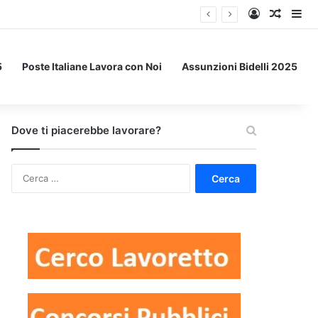
Accedi
Un art
Bar
5
Poste Italiane Lavora con Noi
Assunzioni Bidelli 2025
Dove ti piacerebbe lavorare?
Ricerca
per: