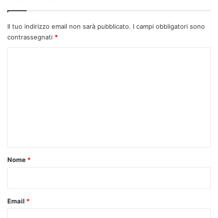
Il tuo indirizzo email non sarà pubblicato.
I campi obbligatori sono
contrassegnati
*
C
o
m
m
e
n
t
o
Nome
*
*
Email
*