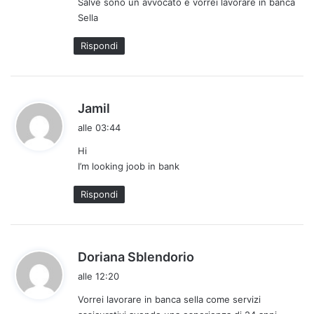
Salve sono un avvocato e vorrei lavorare in banca
e
Sella
t
t
Rispondi
o
:
h
Jamil
a
alle 03:44
d
Hi
e
I’m looking joob in bank
t
t
Rispondi
o
:
h
Doriana Sblendorio
a
alle 12:20
d
Vorrei lavorare in banca sella come servizi
e