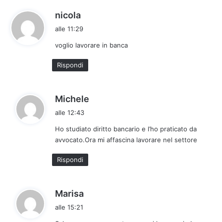
h
nicola
a
alle 11:29
d
voglio lavorare in banca
e
t
Rispondi
t
o
:
h
Michele
a
alle 12:43
d
Ho studiato diritto bancario e l’ho praticato da
e
avvocato.Ora mi affascina lavorare nel settore
t
t
Rispondi
o
:
h
Marisa
a
alle 15:21
d