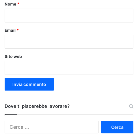
o
Nome
*
*
Email
*
Sito web
Dove ti piacerebbe lavorare?
Ricerca
per: