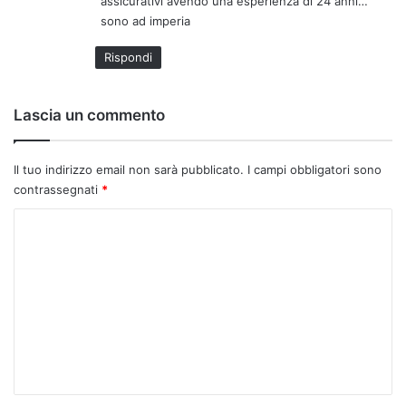
assicurativi avendo una esperienza di 24 anni…
t
sono ad imperia
t
o
Rispondi
:
Lascia un commento
Il tuo indirizzo email non sarà pubblicato.
I campi obbligatori sono
contrassegnati
*
C
o
m
m
e
n
t