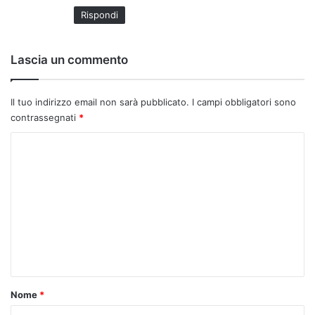
t
Rispondi
o
:
Lascia un commento
Il tuo indirizzo email non sarà pubblicato.
I campi obbligatori sono
contrassegnati
*
C
o
m
m
e
n
t
o
Nome
*
*