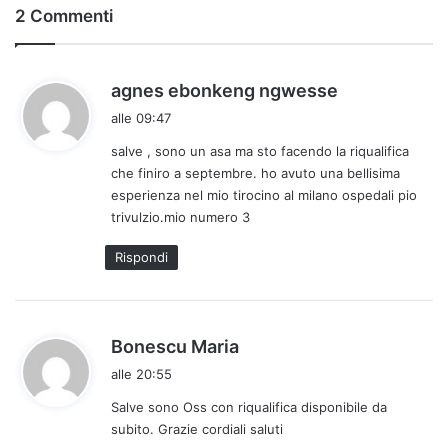
2 Commenti
h
agnes ebonkeng ngwesse
a
alle 09:47
d
salve , sono un asa ma sto facendo la riqualifica
e
che finiro a septembre. ho avuto una bellisima
t
esperienza nel mio tirocino al milano ospedali pio
t
trivulzio.mio numero 3
o
:
Rispondi
h
Bonescu Maria
a
alle 20:55
d
Salve sono Oss con riqualifica disponibile da
e
subito. Grazie cordiali saluti
t