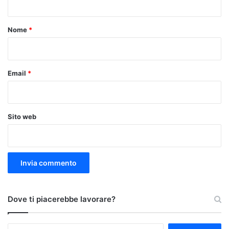
t
o
Nome
*
*
Email
*
Sito web
Dove ti piacerebbe lavorare?
Ricerca