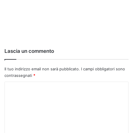
Lascia un commento
Il tuo indirizzo email non sarà pubblicato.
I campi obbligatori sono
contrassegnati
*
C
o
m
m
e
n