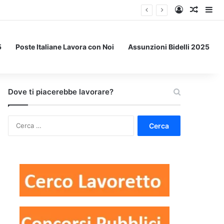
Accedi
Un art
Bar
5
Poste Italiane Lavora con Noi
Assunzioni Bidelli 2025
Dove ti piacerebbe lavorare?
Ricerca
per: