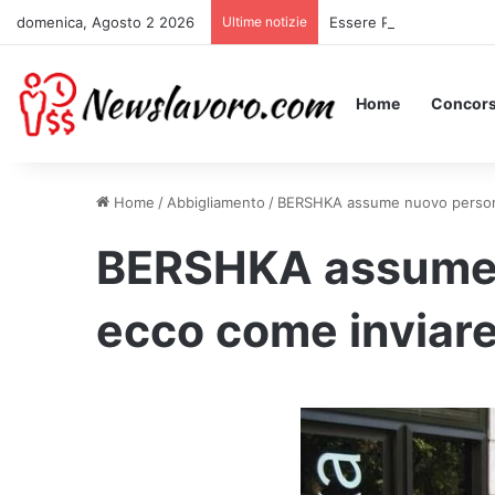
domenica, Agosto 2 2026
Ultime notizie
Essere Pagati per Stare 
Home
Concors
Home
/
Abbigliamento
/
BERSHKA assume nuovo personale
BERSHKA assume 
ecco come inviare 