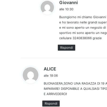
h
Giovanni
a
alle 10:30
d
Buongiorno mi chiamo Giovanni 
e
e ho lavorato nelle grandi super
t
e mi sono aperto un negozio di 
t
sportivo mi sono aperto un negoz
o
cellulare 3240838066 grazie
:
Rispondi
h
ALICE
a
alle 18:06
d
BUONASERA,SONO UNA RAGAZZA DI 19 A
e
IMPARARE! DISPONIBILE A QUALSIASI TI
t
E ARRIVEDERCI!
t
o
Rispondi
: