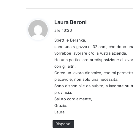
h
Laura Beroni
a
alle 16:26
d
Spett.le Bershka,
e
sono una ragazza di 32 anni, che dopo una 
t
vorrebbe lavorare c/o la V.stra azienda.
t
Ho una particolare predisposizione ai lavor
o
con gli altri.
:
Cerco un lavoro dinamico, che mi permetta 
piacevole, non solo una necessità.
Sono disponibile da subito, a lavorare su t
provincia.
Saluto cordialmente,
Grazie.
Laura
Rispondi