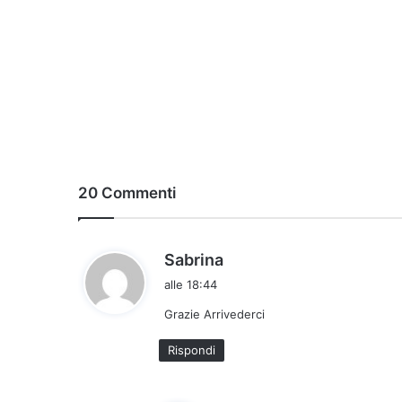
20 Commenti
h
Sabrina
a
alle 18:44
d
Grazie Arrivederci
e
t
Rispondi
t
o
: