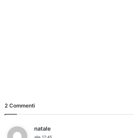
2 Commenti
h
natale
a
alle 17:45