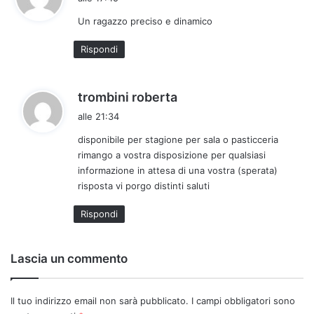
d
Un ragazzo preciso e dinamico
e
t
Rispondi
t
o
:
h
trombini roberta
a
alle 21:34
d
disponibile per stagione per sala o pasticceria
e
rimango a vostra disposizione per qualsiasi
t
informazione in attesa di una vostra (sperata)
t
risposta vi porgo distinti saluti
o
:
Rispondi
Lascia un commento
Il tuo indirizzo email non sarà pubblicato.
I campi obbligatori sono