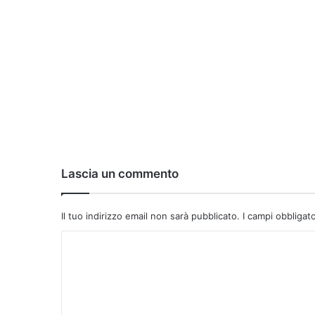
Lascia un commento
Il tuo indirizzo email non sarà pubblicato.
I campi obbligat
C
o
m
m