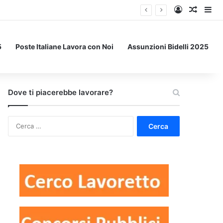
Accedi
Un art
Bar
5
Poste Italiane Lavora con Noi
Assunzioni Bidelli 2025
Dove ti piacerebbe lavorare?
Ricerca
per: