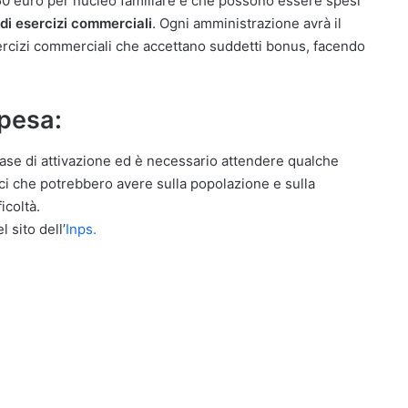
 50 euro per nucleo familiare e che possono essere spesi
 di esercizi commerciali
. Ogni amministrazione avrà il
esercizi commerciali che accettano suddetti bonus, facendo
pesa:
fase di attivazione ed è necessario attendere qualche
fici che potrebbero avere sulla popolazione e sulla
icoltà.
 sito dell’
Inps.