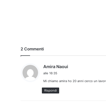
2 Commenti
h
Amira Naoui
a
alle 16:35
d
Mi chiamo amira ho 20 anni cerco un lavor
e
t
Rispondi
t
o
: