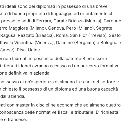
ati ideali sono dei diplomati in possesso di una breve
so di buona proprietà di linguaggio ed orientamento al
le presso le sedi di Ferrara, Carate Brianza (Monza), Caronno
Cerro Maggiore (Milano), Genova, Pero (Milano), Segrate
Ragusa, Rezzato (Brescia), Roma, San Fior (Treviso), Sesto
 Altavilla Vicentina (Vicenza), Dalmine (Bergamo) e Bologna e
Varese), Pisa, Udine.
dei neo laureati in possesso della patente B ed essere
idati ritenuti idonei avranno accesso ad un percorso formativo
one definitiva in azienda.
 possesso di un’esperienza di almeno tre anni nel settore e
’ richiesto il possesso di un diploma ed una buona capacità
 dall’azienda.
reati con master in discipline economiche ed almeno quattro
onoscenza delle normative fiscali e tributarie. E’ richiesta
se o francese.