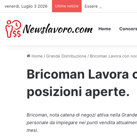
venerdì, Luglio 3 2026
Ultime notizie
Essere Pagati per Stare a L
Home
Concors
Home
/
Grande Distribuzione
/
Bricoman Lavora con noi:
Bricoman Lavora c
posizioni aperte.
Bricoman, nota catena di negozi attiva nella Grande
personale da impiegare nei punti vendita attualmen
mesi.