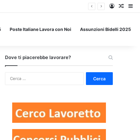
Accedi
Un art
Bar
5
Poste Italiane Lavora con Noi
Assunzioni Bidelli 2025
Dove ti piacerebbe lavorare?
Ricerca
per: