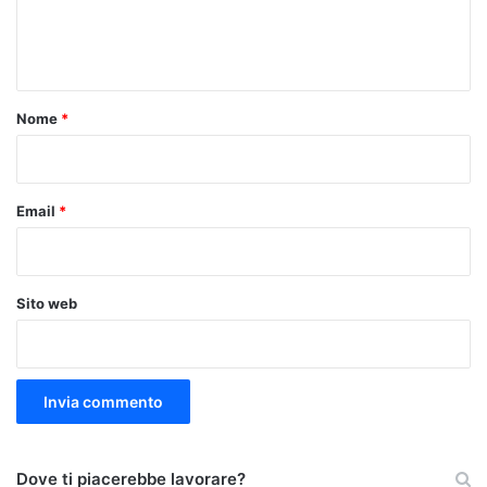
e
n
t
o
Nome
*
*
Email
*
Sito web
Dove ti piacerebbe lavorare?