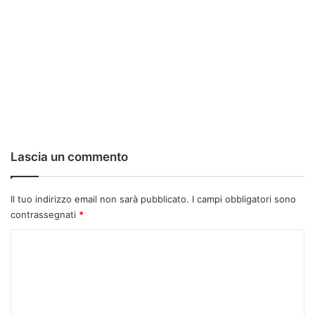
Lascia un commento
Il tuo indirizzo email non sarà pubblicato.
I campi obbligatori sono
contrassegnati
*
C
o
m
m